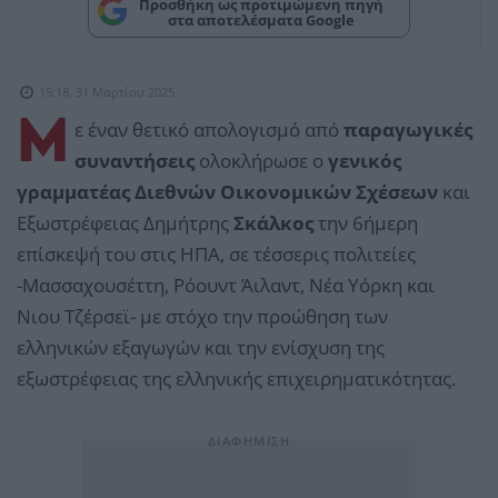
Προσθήκη ως προτιμώμενη πηγή
στα αποτελέσματα Google
15:18, 31 Μαρτίου 2025
Μ
ε έναν θετικό απολογισμό από
παραγωγικές
συναντήσεις
ολοκλήρωσε ο
γενικός
γραμματέας Διεθνών Οικονομικών Σχέσεων
και
Εξωστρέφειας Δημήτρης
Σκάλκος
την 6ήμερη
επίσκεψή του στις ΗΠΑ, σε τέσσερις πολιτείες
-Μασσαχουσέττη, Ρόουντ Άιλαντ, Νέα Υόρκη και
Νιου Τζέρσεϊ- με στόχο την προώθηση των
ελληνικών εξαγωγών και την ενίσχυση της
εξωστρέφειας της ελληνικής επιχειρηματικότητας.