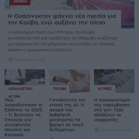
ΔΙΕΘΝΉ
Η Ουάσινγκτον ψάχνει νέα ηγεσία για
την Κούβα, ενώ αυξάνει την πίεση
Η αυξανόμενη πίεση των ΗΠΑ προς την Κούβα
συνοδεύεται από μια παράλληλη, πιο αθόρυβη αναζήτηση
για πρόσωπο που θα μπορούσε να αναλάβει την εξουσία,
εφόσον η αμερικανική εκστρατεία ...
08 Αυγούστου 2026
ΑΣΦΑΛΙΣΤΙΚΉ
TECHIN
ΑΓΟΡΈΣ
ΑΓΟΡΆ
Πώς
Γονεϊκότητα την
Η γεωοικονομία
Ασφαλίστηκαν οι
εποχή της AI: Η
της παρέμβασης
Έλληνες το 2025
αγορά του
στο γεν: Πώς
- Τι δείχνουν τα
babytech
αλλάζουν οι
Στοιχεία για
μετατρέπει τα
ισορροπίες
Αυτοκίνητο,
βρέφη σε πηγή
Μηχανή και
δεδομένων
07 Αυγούστου 2026
Κατοικία