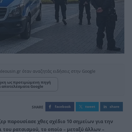
kleousin.gr όταν αναζητάς ειδήσεις στην Google
κη ως προτιμώμενη πηγή
α αποτελέσματα Google
facebook
tweet
share
ρ παρουσίασε χθες σχέδιο 10 σημείων για την
 του ρατσισμού, το οποίο – μεταξύ άλλων –