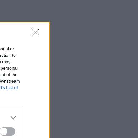
sonal or
ection to
ou may
 personal
out of the
 downstream
B’s List of