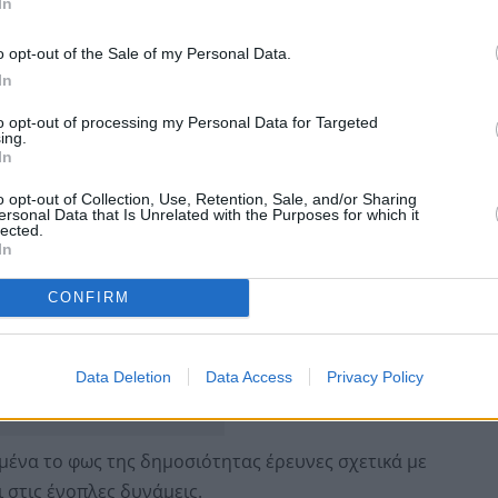
In
.
o opt-out of the Sale of my Personal Data.
αι την απομάκρυνση εξτρεμιστών οι οποίοι εργάζονται
In
α ασφαλείας.
to opt-out of processing my Personal Data for Targeted
ing.
In
o opt-out of Collection, Use, Retention, Sale, and/or Sharing
ersonal Data that Is Unrelated with the Purposes for which it
lected.
In
CONFIRM
Data Deletion
Data Access
Privacy Policy
μένα το φως της δημοσιότητας έρευνες σχετικά με
 στις ένοπλες δυνάμεις.