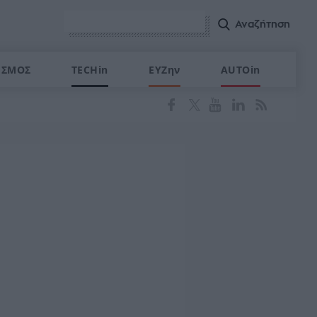
ΙΣΜΟΣ
TECHin
ΕΥΖην
AUTOin