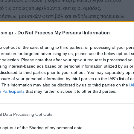
ό τις οποίες επωφελούνται αυτές οι ομάδες,
ήσεων, μουσικών φεστιβάλ και εκδηλώσεις πολεμικών
sin.gr -
Do Not Process My Personal Information
to opt-out of the sale, sharing to third parties, or processing of your per
formation for targeted advertising by us, please use the below opt-out s
r selection. Please note that after your opt-out request is processed y
eing interest-based ads based on personal information utilized by us or
disclosed to third parties prior to your opt-out. You may separately opt-
losure of your personal information by third parties on the IAB’s list of
. This information may also be disclosed by us to third parties on the
IA
Participants
that may further disclose it to other third parties.
l Data Processing Opt Outs
μένου να αφαιρέσουν τις άδειες οπλοκατοχής από
o opt-out of the Sharing of my personal data.
κλητικά σχόλια από το Διαδίκτυο και να