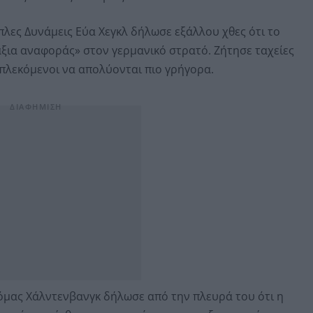
πλες Δυνάμεις Εύα Χεγκλ δήλωσε εξάλλου χθες ότι το
ξια αναφοράς» στον γερμανικό στρατό. Ζήτησε ταχείες
μπλεκόμενοι να απολύονται πιο γρήγορα.
όμας Χάλντενβανγκ δήλωσε από την πλευρά του ότι η