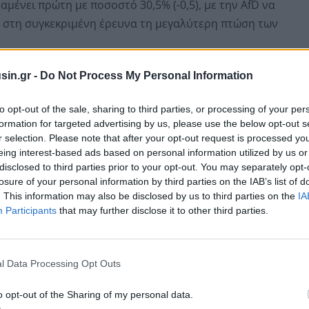
αμένει πρώτη με ποσοστό 30,5% (-0,5), με την AfD να
ας στη συγκεκριμένη έρευνα τη μεγαλύτερη πτώση των
sin.gr -
Do Not Process My Personal Information
 (-0,5), οι Πράσινοι ανεβαίνουν στο 12,5% (+0,5) και
) παραμένει στο όριο του 5%. Η Αριστερά, έπειτα και
to opt-out of the sale, sharing to third parties, or processing of your per
ται στο 3% (-1). Τα «λοιπά κόμματα», στα οποία προς
formation for targeted advertising by us, please use the below opt-out s
α Ζάρα Βάγκενκνεχτ» (BSW) της πρώην αρχηγού της
r selection. Please note that after your opt-out request is processed y
 αυξάνουν το ποσοστό τους στο 11,5% (+3,5%).
eing interest-based ads based on personal information utilized by us or
disclosed to third parties prior to your opt-out. You may separately opt-
losure of your personal information by third parties on the IAB’s list of
. This information may also be disclosed by us to third parties on the
IA
Participants
that may further disclose it to other third parties.
l Data Processing Opt Outs
o opt-out of the Sharing of my personal data.