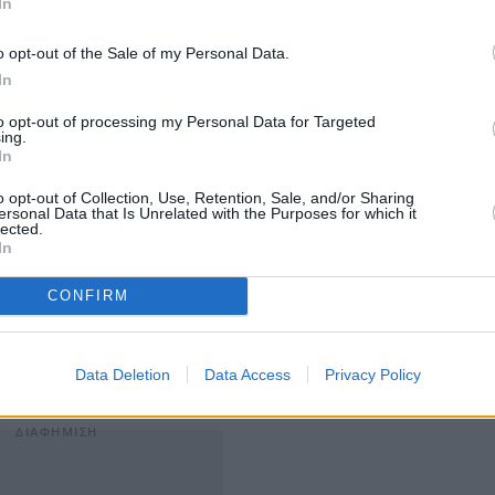
In
o opt-out of the Sale of my Personal Data.
In
ει το 37% των ερωτηθέντων. Φαίνεται ότι υπάρχει
to opt-out of processing my Personal Data for Targeted
έρευνα. Η AfD παραμένει ωστόσο δεύτερο κόμμα, οκτώ
ing.
In
και ένα 50% που δηλώνει ότι θεωρεί αδιανόητο να
φαλής του Ινστιτούτου INSA Χέρμαν Μπίνκερτ.
o opt-out of Collection, Use, Retention, Sale, and/or Sharing
ersonal Data that Is Unrelated with the Purposes for which it
lected.
In
είο Ειδήσεων dpa, οι αποκαλύψεις σχετικά με τη
λάσεων δεν έχουν ανακόψει την ταχύτητα με την οποία
CONFIRM
ου κόμματος δήλωσε ότι από τις 10 έως τις 22
εγγραφής, ενώ οι παραιτήσεις περιορίστηκαν σε
Data Deletion
Data Access
Privacy Policy