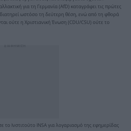
αλλακτική για τη Γερμανία (AfD) καταγράφει τις πρώτες
διατηρεί ωστόσο τη δεύτερη θέση, ενώ από τη φθορά
αι ούτε η Χριστιανική Ένωση (CDU/CSU) ούτε το
 το Ινστιτούτο INSA για λογαριασμό της εφημερίδας