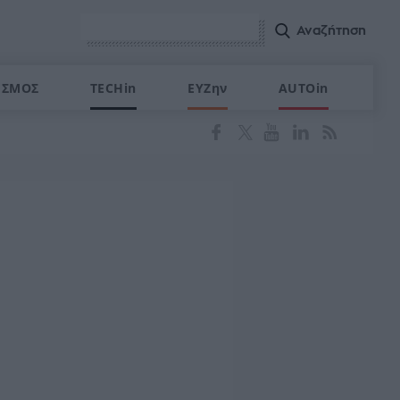
ΙΣΜΟΣ
TECHin
ΕΥΖην
AUTOin