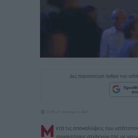
Δες περισσότερα άρθρα του sofo
Προσθή
στ
13:18, 23 Ιανουαρίου 2024
Μ
ετά τις αποκαλύψεις του ιστότοπο
συναντήσεις στελεχών της με νεον