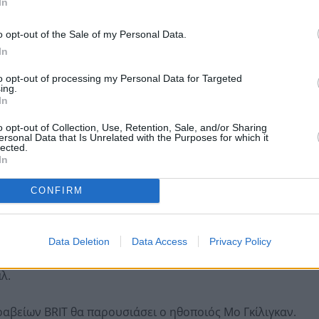
In
φύλο.
o opt-out of the Sale of my Personal Data.
In
to opt-out of processing my Personal Data for Targeted
ing.
In
o opt-out of Collection, Use, Retention, Sale, and/or Sharing
ersonal Data that Is Unrelated with the Purposes for which it
lected.
In
CONFIRM
ράφου Σαν Σεμπαστιάν απένειμε το πρώτο ουδέτερου
Data Deletion
Data Access
Privacy Policy
ύτερη πρωταγωνιστική ερμηνεία, στους Τζέσικα
λ.
αβείων BRIT θα παρουσιάσει ο ηθοποιός Μο Γκίλιγκαν.