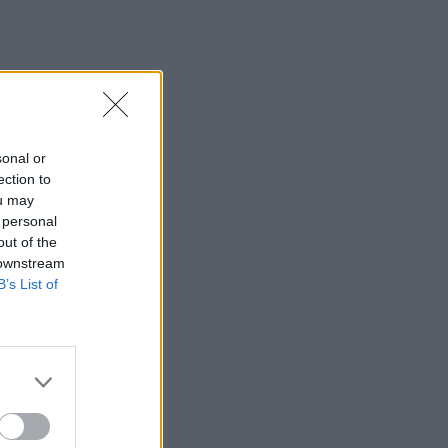
sonal or
ection to
ou may
 personal
out of the
 downstream
B’s List of