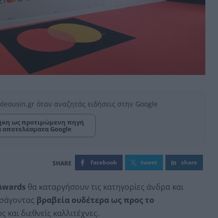
kleousin.gr όταν αναζητάς ειδήσεις στην Google
κη ως προτιμώμενη πηγή
α αποτελέσματα Google
facebook
tweet
share
Awards
θα καταργήσουν τις κατηγορίες άνδρα και
ισάγοντας
βραβεία ουδέτερα ως προς το
ς και διεθνείς καλλιτέχνες.