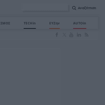
ΙΣΜΟΣ
TECHin
ΕΥΖην
AUTOin