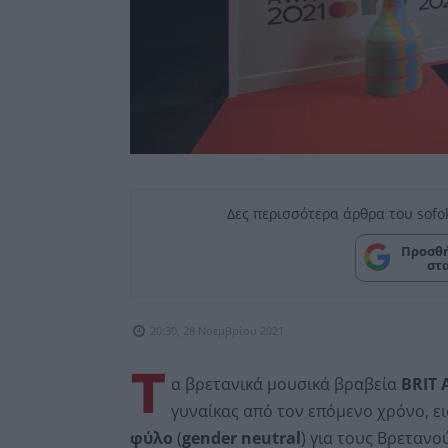
Δες περισσότερα άρθρα του sofo
Προσθή
στ
20:30, 28 Νοεμβρίου 2021
Τ
α βρετανικά μουσικά βραβεία
BRIT 
γυναίκας από τον επόμενο χρόνο, ε
φύλο
(
gender neutral
) για τους Βρετανού