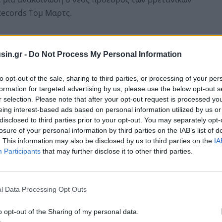
Records Τομ Μαρτς.
sin.gr -
Do Not Process My Personal Information
to opt-out of the sale, sharing to third parties, or processing of your per
formation for targeted advertising by us, please use the below opt-out s
r selection. Please note that after your opt-out request is processed y
eing interest-based ads based on personal information utilized by us or
disclosed to third parties prior to your opt-out. You may separately opt-
losure of your personal information by third parties on the IAB’s list of
. This information may also be disclosed by us to third parties on the
IA
Participants
that may further disclose it to other third parties.
λη στιγμή για να γιορτάσουμε τα επιτεύγματα των
γούν και τη δουλειά που κάνουν, ασχέτως του φύλου».
l Data Processing Opt Outs
 άλλων σόου απονομής βραβείων ή εκδηλώσεων που
o opt-out of the Sharing of my personal data.