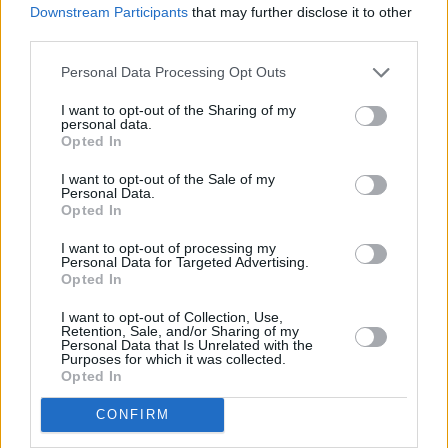
Downstream Participants
that may further disclose it to other
third parties.
Personal Data Processing Opt Outs
I want to opt-out of the Sharing of my
personal data.
Η χαμηλή οικονομική ανάπτυξη και ο υψηλός
Opted In
πληθωρισμός θα κάνει δύσκολη μια περαιτέρω
I want to opt-out of the Sale of my
πτώση των ποσοστών ανεργίας μέχρι το τέλος της
Personal Data.
προεδρικής θητείας Μακρόν, το 2027.
Opted In
I want to opt-out of processing my
Personal Data for Targeted Advertising.
Opted In
I want to opt-out of Collection, Use,
Retention, Sale, and/or Sharing of my
Personal Data that Is Unrelated with the
Purposes for which it was collected.
Opted In
CONFIRM