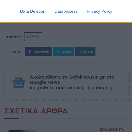
Data Deletion
Data Access
Privacy Policy
Ετικέτες
Γαλλία
facebook
tweet
share
Ακολουθήστε το Sofokleousin.gr στο
Google News
και μάθετε πρώτοι όλες τις ειδήσεις
ΣΧΕΤΙΚΆ ΆΡΘΡΑ
ΕΠΙΚΑΙΡΌΤΗΤΑ