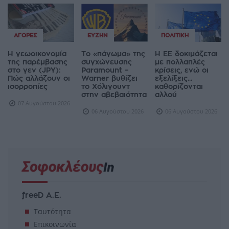
ΑΓΟΡΈΣ
ΕΥΖΗΝ
ΠΟΛΙΤΙΚΉ
Η γεωοικονομία
Το «πάγωμα» της
Η ΕΕ δοκιμάζεται
της παρέμβασης
συγχώνευσης
με πολλαπλές
στο γεν (JPY):
Paramount –
κρίσεις, ενώ οι
Πώς αλλάζουν οι
Warner βυθίζει
εξελίξεις...
ισορροπίες
το Χόλιγουντ
καθορίζονται
στην αβεβαιότητα
αλλού
07 Αυγούστου 2026
06 Αυγούστου 2026
06 Αυγούστου 2026
freeD Α.Ε.
Ταυτότητα
Επικοινωνία