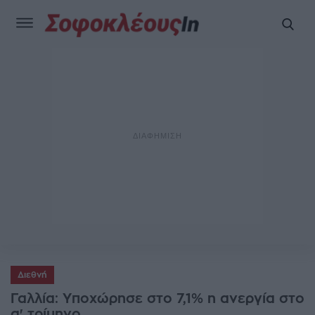
Διεθνή
Γαλλία: Υποχώρησε στο 7,1% η ανεργία στο
α' τρίμηνο