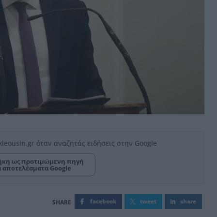
kleousin.gr όταν αναζητάς ειδήσεις στην Google
κη ως προτιμώμενη πηγή
α αποτελέσματα Google
facebook
tweet
share