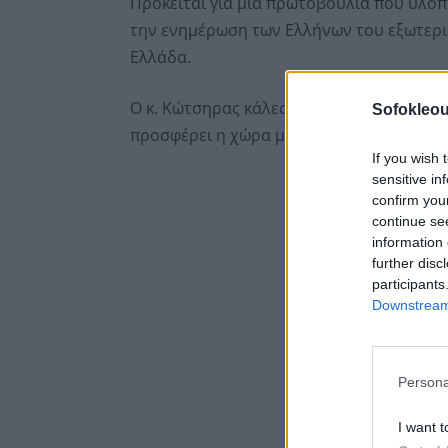
Πρόκειται για μια πρωτοβουλία που υλοπ
την ενημέρωση των Ελλήνων του εξωτερικ
Ελλάδα.
Ο κ. Κώτσηρας κάλεσε, επίσης, τους Έλλη
Sofokleou
προσφέρει η χώρα μας.
If you wish 
sensitive in
confirm you
continue se
information 
further disc
participants
Downstream 
Persona
I want t