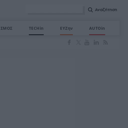
ΙΣΜΟΣ
TECHin
ΕΥΖην
AUTOin