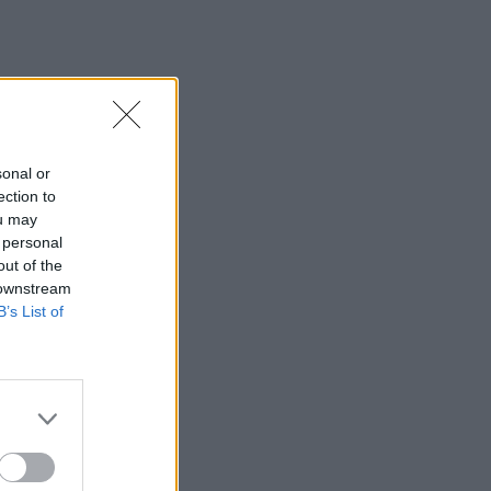
sonal or
ection to
ou may
 personal
out of the
 downstream
B’s List of