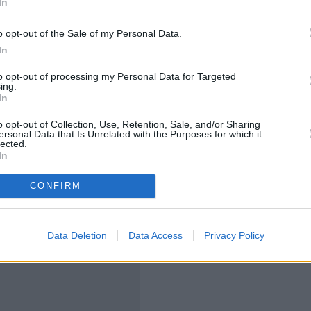
In
Ελλήνων. Πολλοί από αυτούς είναι νέοι που έφυγαν από
, λόγω έλλειψης προοπτικής. Σήμερα η Ελλάδα είναι
o opt-out of the Sale of my Personal Data.
αν πίσω τους», σημείωσε ο υφυπουργός Εξωτερικών
In
ση εκτίμησε πως υπάρχουν τάσεις αναστροφής στο
to opt-out of processing my Personal Data for Targeted
ing.
In
 και την ευρύτερη γειτονιά μας, η χώρα μας
o opt-out of Collection, Use, Retention, Sale, and/or Sharing
ersonal Data that Is Unrelated with the Purposes for which it
ότητα, τους υψηλούς ρυθμούς ανάπτυξης και το διεθνές
lected.
ικό περιβάλλον βελτιώνεται διαρκώς. Νέες επενδύσεις
In
αι το braindrain δείχνει τάσεις αναστροφής», τόνισε.
CONFIRM
Data Deletion
Data Access
Privacy Policy