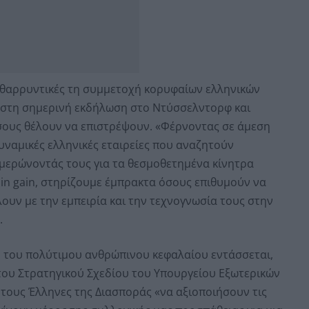
νθαρρυντικές τη συμμετοχή κορυφαίων ελληνικών
 στη σημερινή εκδήλωση στο Ντύσσελντορφ και
σους θέλουν να επιστρέψουν. «Φέρνοντας σε άμεση
υναμικές ελληνικές εταιρείες που αναζητούν
μερώνοντάς τους για τα θεσμοθετημένα κίνητρα
in gain, στηρίζουμε έμπρακτα όσους επιθυμούν να
ουν με την εμπειρία και την τεχνογνωσία τους στην
.
ύ του πολύτιμου ανθρώπινου κεφαλαίου εντάσσεται,
 του Στρατηγικού Σχεδίου του Υπουργείου Εξωτερικών
 τους Έλληνες της Διασποράς «να αξιοποιήσουν τις