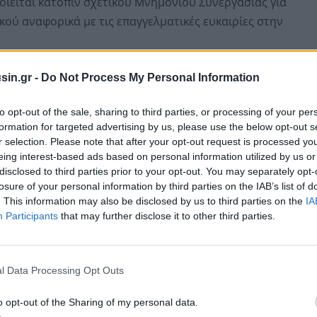
οιείται κατόπιν σχετικού Μνημονίου Συνεργασίας για
ού αναφορικά με τις επαγγελματικές ευκαιρίες στην
νες της Διασποράς να αξιοποιήσουν τις ευκαιρίες που
sin.gr -
Do Not Process My Personal Information
to opt-out of the sale, sharing to third parties, or processing of your per
formation for targeted advertising by us, please use the below opt-out s
r selection. Please note that after your opt-out request is processed y
eing interest-based ads based on personal information utilized by us or
disclosed to third parties prior to your opt-out. You may separately opt-
losure of your personal information by third parties on the IAB’s list of
. This information may also be disclosed by us to third parties on the
IA
Participants
that may further disclose it to other third parties.
l Data Processing Opt Outs
o opt-out of the Sharing of my personal data.