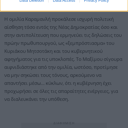
Data Deletion
Data Access
Privacy Policy
Αιφνιδιασμός στο Μαξίμου
Η ομιλία Καραμανλή προκάλεσε ισχυρή πολιτική
αίσθηση τόσο εντός της Νέας Δημοκρατίας όσο και
στην αντιπολίτευση που ερμηνεύει τις δηλώσεις του
πρώην πρωθυπουργού, ως «ξεμπρόστιασμα» του
Κυριάκου Μητσοτάκη και του κυβερνητικού
αφηγήματος για τις υποκλοπές. Το Μαξίμου σίγουρα
αιφνιδιάστηκε από την ομιλία, ωστόσο, προτίμησε
να μην σηκώσει τους τόνους, αρκούμενο να
απαντήσει μέσω… κύκλων, ότι η κυβέρνηση έχει
προχωρήσει σε όλες τις απαραίτητες ενέργειες, για
να διαλευκάνει την υπόθεση.