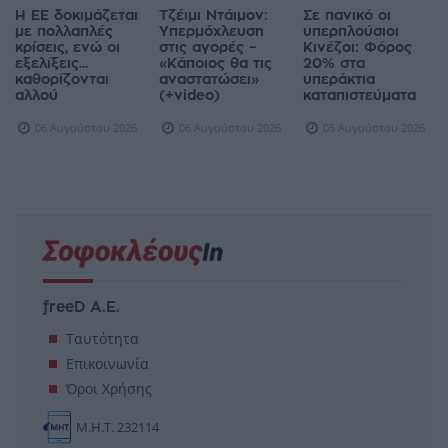
ΠΟΛΙΤΙΚΉ
ΑΓΟΡΈΣ
ΔΙΕΘΝΉ
Η ΕΕ δοκιμάζεται
Τζέιμι Ντάιμον:
Σε πανικό οι
με πολλαπλές
Υπερμόχλευση
υπερπλούσιοι
κρίσεις, ενώ οι
στις αγορές –
Κινέζοι: Φόρος
εξελίξεις...
«Κάποιος θα τις
20% στα
καθορίζονται
αναστατώσει»
υπεράκτια
αλλού
(+video)
καταπιστεύματα
06 Αυγούστου 2026
06 Αυγούστου 2026
05 Αυγούστου 2026
freeD Α.Ε.
Ταυτότητα
Επικοινωνία
Όροι Χρήσης