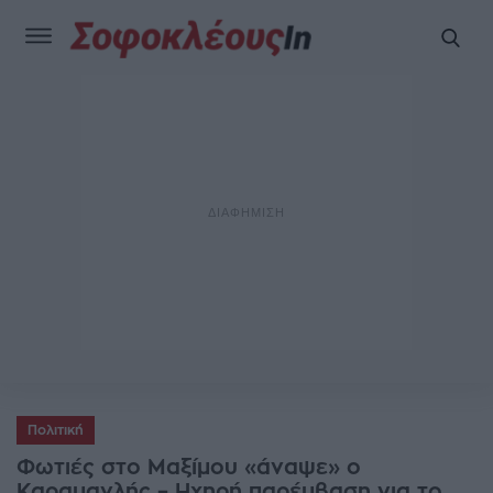
Πολιτική
Φωτιές στο Μαξίμου «άναψε» ο
Καραμανλής – Ηχηρή παρέμβαση για το