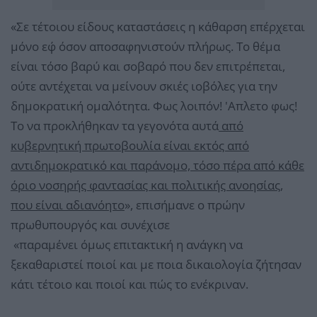
«Σε τέτοιου είδους καταστάσεις η κάθαρση επέρχεται
μόνο εφ΄ όσον αποσαφηνιστούν πλήρως. Το θέμα
είναι τόσο βαρύ και σοβαρό που δεν επιτρέπεται,
ούτε αντέχεται να μείνουν σκιές ιοβόλες για την
δημοκρατική ομαλότητα. Φως λοιπόν! 'Απλετο φως!
Το να προκλήθηκαν τα γεγονότα αυτά
από
κυβερνητική πρωτοβουλία είναι εκτός από
αντιδημοκρατικό και παράνομο, τόσο πέρα από κάθε
όριο νοσηρής φαντασίας και πολιτικής ανοησίας,
που είναι αδιανόητο
», επισήμανε ο πρώην
πρωθυπουργός και συνέχισε
«παραμένει όμως επιτακτική η ανάγκη να
ξεκαθαριστεί ποιοί και με ποια δικαιολογία ζήτησαν
κάτι τέτοιο και ποιοί και πώς το ενέκριναν.