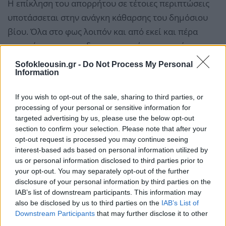
Η επίκληση του απορρήτου σε τέτοιες περιπτώσεις
υποτάσσεται στην ανάγκη κάθαρσης του δημόσιου
βίου. Όλα στο φως λοιπόν και από εκεί και πέρα
απαραίτητες και με διακομματική συνεργασία οι
διορθώσεις του θεσμικού καθεστώτος που διέπει και
Sofokleousin.gr -
Do Not Process My Personal
Information
την άρση του τηλεφωνικού απορρήτου, αλλά και την
εν γένει λειτουργία των μυστικών υπηρεσιών.
Αυτά
If you wish to opt-out of the sale, sharing to third parties, or
τα στοιχειώδη για να αποτραπεί η περαιτέρω
processing of your personal or sensitive information for
απαξίωση των θεσμών».
targeted advertising by us, please use the below opt-out
section to confirm your selection. Please note that after your
opt-out request is processed you may continue seeing
interest-based ads based on personal information utilized by
us or personal information disclosed to third parties prior to
your opt-out. You may separately opt-out of the further
disclosure of your personal information by third parties on the
IAB’s list of downstream participants. This information may
also be disclosed by us to third parties on the
IAB’s List of
Downstream Participants
that may further disclose it to other
third parties.