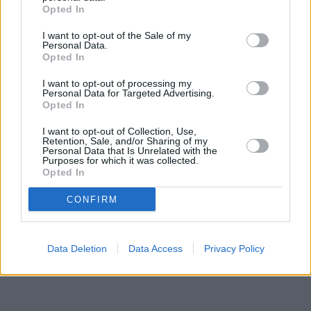
Opted In
I want to opt-out of the Sale of my
Personal Data.
Opted In
Το 52,47% των φορολογουμένων δεν πληρώνει
επιπλέον φόρο στο ελληνικό Δημόσιο. Συγκεκριμένα
I want to opt-out of processing my
Personal Data for Targeted Advertising.
σε σύνολο 115.996 δηλώσεων οι 59.773 είναι
Opted In
μηδενικές.
I want to opt-out of Collection, Use,
Retention, Sale, and/or Sharing of my
Personal Data that Is Unrelated with the
Purposes for which it was collected.
Opted In
CONFIRM
Data Deletion
Data Access
Privacy Policy