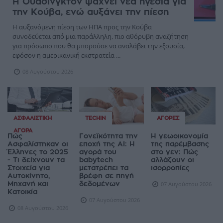
Η Ουάσινγκτον ψάχνει νέα ηγεσία για
την Κούβα, ενώ αυξάνει την πίεση
Η αυξανόμενη πίεση των ΗΠΑ προς την Κούβα
συνοδεύεται από μια παράλληλη, πιο αθόρυβη αναζήτηση
για πρόσωπο που θα μπορούσε να αναλάβει την εξουσία,
εφόσον η αμερικανική εκστρατεία ...
08 Αυγούστου 2026
ΑΣΦΑΛΙΣΤΙΚΉ
TECHIN
ΑΓΟΡΈΣ
ΑΓΟΡΆ
Πώς
Γονεϊκότητα την
Η γεωοικονομία
Ασφαλίστηκαν οι
εποχή της AI: Η
της παρέμβασης
Έλληνες το 2025
αγορά του
στο γεν: Πώς
- Τι δείχνουν τα
babytech
αλλάζουν οι
Στοιχεία για
μετατρέπει τα
ισορροπίες
Αυτοκίνητο,
βρέφη σε πηγή
Μηχανή και
δεδομένων
07 Αυγούστου 2026
Κατοικία
07 Αυγούστου 2026
08 Αυγούστου 2026