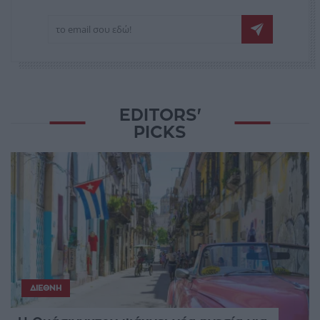
EDITORS'
PICKS
ΔΙΕΘΝΉ