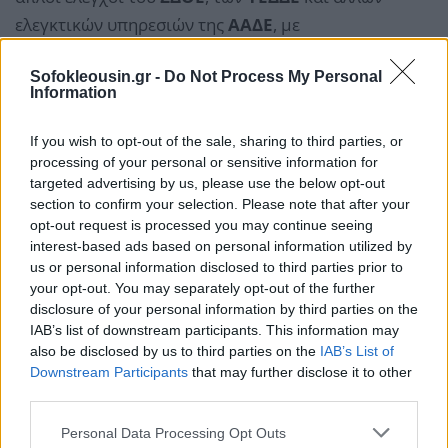
ελεγκτικών υπηρεσιών της
ΑΑΔΕ
, με
χαρακτηριστικές περιπτώσεις
«επιχειρήσεις»
Sofokleousin.gr -
Do Not Process My Personal
φαντάσματα
οι οποίες πωλούν διάφορα προϊόντα
Information
μέσω του διαδικτύου, χωρίς να έχουν κάνει έναρξη
εργασιών και χωρίς να δηλώνουν και να αποδίδουν
If you wish to opt-out of the sale, sharing to third parties, or
ΦΠΑ ή φυσικά, να πληρώνουν φόρο εισοδήματος.
processing of your personal or sensitive information for
targeted advertising by us, please use the below opt-out
section to confirm your selection. Please note that after your
opt-out request is processed you may continue seeing
interest-based ads based on personal information utilized by
us or personal information disclosed to third parties prior to
your opt-out. You may separately opt-out of the further
disclosure of your personal information by third parties on the
IAB’s list of downstream participants. This information may
also be disclosed by us to third parties on the
IAB’s List of
Downstream Participants
that may further disclose it to other
third parties.
Personal Data Processing Opt Outs