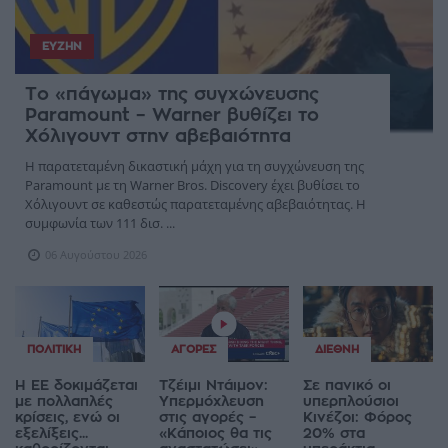
ΕΥΖΗΝ
Το «πάγωμα» της συγχώνευσης
Paramount – Warner βυθίζει το
Χόλιγουντ στην αβεβαιότητα
Η παρατεταμένη δικαστική μάχη για τη συγχώνευση της
Paramount με τη Warner Bros. Discovery έχει βυθίσει το
Χόλιγουντ σε καθεστώς παρατεταμένης αβεβαιότητας. Η
συμφωνία των 111 δισ. ...
06 Αυγούστου 2026
ΠΟΛΙΤΙΚΉ
ΑΓΟΡΈΣ
ΔΙΕΘΝΉ
Η ΕΕ δοκιμάζεται
Τζέιμι Ντάιμον:
Σε πανικό οι
με πολλαπλές
Υπερμόχλευση
υπερπλούσιοι
κρίσεις, ενώ οι
στις αγορές –
Κινέζοι: Φόρος
εξελίξεις...
«Κάποιος θα τις
20% στα