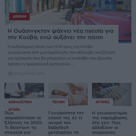
ΔΙΕΘΝΉ
Η Ουάσινγκτον ψάχνει νέα ηγεσία για
την Κούβα, ενώ αυξάνει την πίεση
Η αυξανόμενη πίεση των ΗΠΑ προς την Κούβα
συνοδεύεται από μια παράλληλη, πιο αθόρυβη αναζήτηση
για πρόσωπο που θα μπορούσε να αναλάβει την εξουσία,
εφόσον η αμερικανική εκστρατεία ...
08 Αυγούστου 2026
ΑΣΦΑΛΙΣΤΙΚΉ
TECHIN
ΑΓΟΡΈΣ
ΑΓΟΡΆ
Πώς
Γονεϊκότητα την
Η γεωοικονομία
ασφαλίστηκαν οι
εποχή της AI: Η
της παρέμβασης
Έλληνες το 2025-
αγορά του
στο γεν: Πώς
Τι δείχνουν τα
babytech
αλλάζουν οι
στοιχεία για
μετατρέπει τα
ισορροπίες