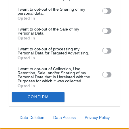
μισθούς, τη συνεχιζόμενη αύξηση της απασχόλησης
I want to opt-out of the Sharing of my
και τις ισχυρές επενδύσεις», αναφέρει.
personal data.
Opted In
Η ανάκαμψη της Ελλάδας συνοδεύτηκε από σταθερή
I want to opt-out of the Sale of my
Personal Data.
βελτίωση στην αγορά εργασίας, με την ανεργία επί
Opted In
του παρόντος να βρίσκεται σε χαμηλό 15ετίας
I want to opt-out of processing my
(10,2% τον Μάρτιο), την απασχόληση να αυξάνεται
Personal Data for Targeted Advertising.
Opted In
και τον εργασιακά ενεργό πληθυσμό να σημειώνει
μέτρια άνοδο. Η Fitch βλέπει περαιτέρω σταδιακή
I want to opt-out of Collection, Use,
Retention, Sale, and/or Sharing of my
μείωση της ανεργίας τα επόμενα δύο χρόνια, ωστόσο
Personal Data that Is Unrelated with the
Purposes for which it was collected.
οι κίνδυνοι έλλειψης εργατικού δυναμικού
Opted In
αυξάνονται, ιδιαίτερα σε τομείς έντασης εργασίας
CONFIRM
όπως ο τουρισμός και οι κατασκευές.
Data Deletion
Data Access
Privacy Policy