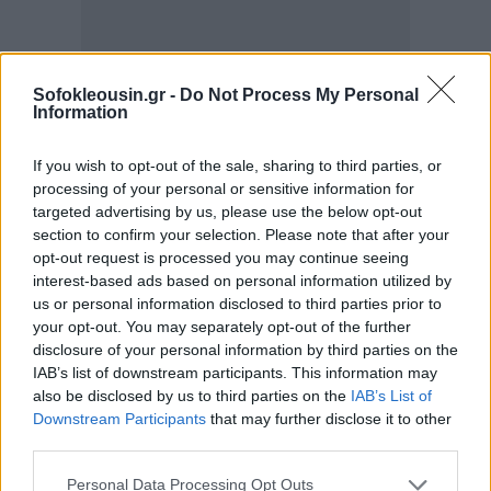
Sofokleousin.gr -
Do Not Process My Personal
Information
If you wish to opt-out of the sale, sharing to third parties, or
processing of your personal or sensitive information for
targeted advertising by us, please use the below opt-out
section to confirm your selection. Please note that after your
opt-out request is processed you may continue seeing
interest-based ads based on personal information utilized by
Αναφορικά με την ανάπτυξη
, ο οίκος αναμένει ότι
us or personal information disclosed to third parties prior to
η αύξηση του πραγματικού ΑΕΠ θα είναι 2,3% το
your opt-out. You may separately opt-out of the further
2024 και 2,4% το 2025 έναντι 2% το 2023, πολύ
disclosure of your personal information by third parties on the
IAB’s list of downstream participants. This information may
πάνω από τον μέσο όρο της Ευρωζώνης (1,1%),
also be disclosed by us to third parties on the
IAB’s List of
βοηθώντας την Ελλάδα να επιτύχει κάποια
Downstream Participants
that may further disclose it to other
εισοδηματική σύγκλιση. «Η οικονομική ανάπτυξη θα
third parties.
καθοδηγείται από τις αυξήσεις στους πραγματικούς
Personal Data Processing Opt Outs