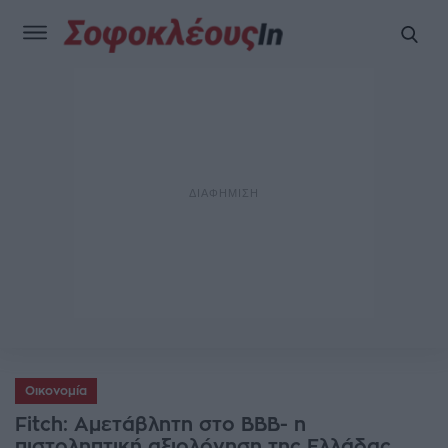
Οικονομία
Fitch: Αμετάβλητη στο ΒΒΒ- η
πιστοληπτική αξιολόγηση της Ελλάδας