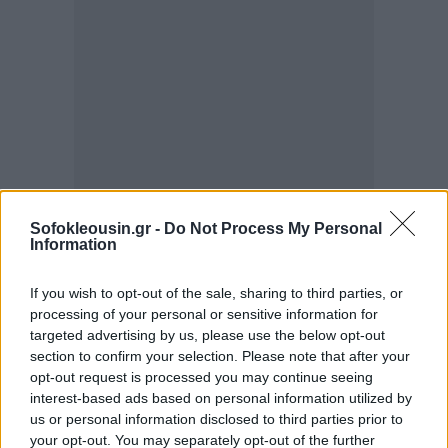
Sofokleousin.gr -
Do Not Process My Personal
Information
Ο πρόεδρος του ΣΥΡΙΖΑ-ΠΣ εισηγήθηκε επίσης, να
If you wish to opt-out of the sale, sharing to third parties, or
processing of your personal or sensitive information for
συνεδριάσει η Κεντρική Επιτροπή στις 29/3, «από την
targeted advertising by us, please use the below opt-out
οποία αφενός θα δημιουργηθούν οι επιτροπές
section to confirm your selection. Please note that after your
Θέσεων και Καταστατικού και αφετέρου θα
opt-out request is processed you may continue seeing
interest-based ads based on personal information utilized by
σηματοδοτήσει τη διεύρυνση του κόμματος», ενώ η
us or personal information disclosed to third parties prior to
επόμενη Κεντρική Επιτροπή να συνεδριάσει μετά το
your opt-out. You may separately opt-out of the further