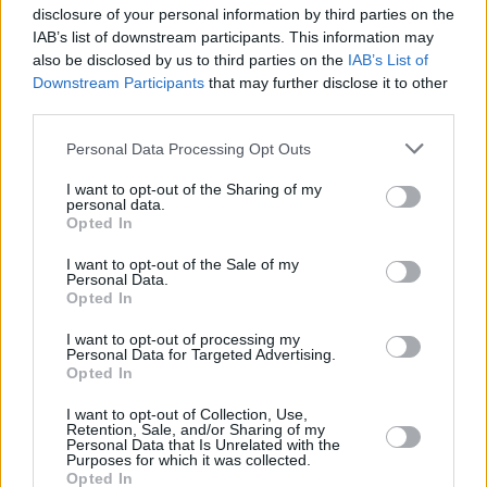
Πάσχα, ώστε να γίνει το Συνέδριο του κόμματος πριν
disclosure of your personal information by third parties on the
IAB’s list of downstream participants. This information may
το καλοκαίρι.
also be disclosed by us to third parties on the
IAB’s List of
Downstream Participants
that may further disclose it to other
Σχετικά με την Προανακριτική Επιτροπή,
third parties.
υπογράμμισε ότι ο ΣΥΡΙΖΑ θα είναι «η φωνή και της
Personal Data Processing Opt Outs
κοινωνίας και της Δικαιοσύνης ώστε να ανοίξει ο
I want to opt-out of the Sharing of my
δρόμος για την απονομή της» και ότι θα επιμείνει
personal data.
«να κληθούν οι Μητσοτάκης, Γεραπετρίτης και
Opted In
Σκέρτσος».
I want to opt-out of the Sale of my
Personal Data.
Opted In
I want to opt-out of processing my
Personal Data for Targeted Advertising.
Opted In
I want to opt-out of Collection, Use,
Retention, Sale, and/or Sharing of my
Personal Data that Is Unrelated with the
Purposes for which it was collected.
Opted In