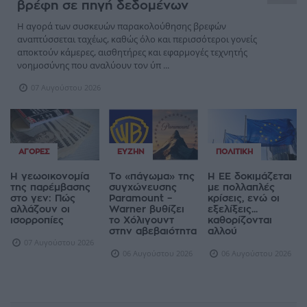
βρέφη σε πηγή δεδομένων
Η αγορά των συσκευών παρακολούθησης βρεφών
αναπτύσσεται ταχέως, καθώς όλο και περισσότεροι γονείς
αποκτούν κάμερες, αισθητήρες και εφαρμογές τεχνητής
νοημοσύνης που αναλύουν τον ύπ ...
07 Αυγούστου 2026
ΑΓΟΡΈΣ
ΕΥΖΗΝ
ΠΟΛΙΤΙΚΉ
Η γεωοικονομία
Το «πάγωμα» της
Η ΕΕ δοκιμάζεται
της παρέμβασης
συγχώνευσης
με πολλαπλές
στο γεν: Πώς
Paramount –
κρίσεις, ενώ οι
αλλάζουν οι
Warner βυθίζει
εξελίξεις...
ισορροπίες
το Χόλιγουντ
καθορίζονται
στην αβεβαιότητα
αλλού
07 Αυγούστου 2026
06 Αυγούστου 2026
06 Αυγούστου 2026