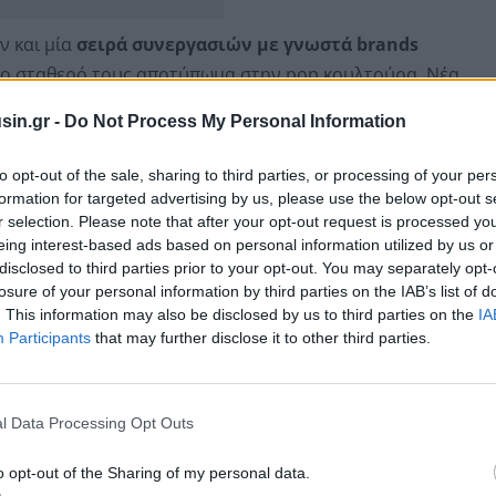
ν και μία
σειρά συνεργασιών με γνωστά brands
το σταθερό τους αποτύπωμα στην pop κουλτούρα. Νέα
ρι συλλεκτικά βινύλια και CD, είναι ήδη διαθέσιμη
sin.gr -
Do Not Process My Personal Information
ματος.
to opt-out of the sale, sharing to third parties, or processing of your per
formation for targeted advertising by us, please use the below opt-out s
r selection. Please note that after your opt-out request is processed y
eing interest-based ads based on personal information utilized by us or
disclosed to third parties prior to your opt-out. You may separately opt-
losure of your personal information by third parties on the IAB’s list of
. This information may also be disclosed by us to third parties on the
IA
Participants
that may further disclose it to other third parties.
l Data Processing Opt Outs
o opt-out of the Sharing of my personal data.