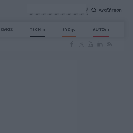
ΙΣΜΟΣ
TECHin
ΕΥΖην
AUTOin