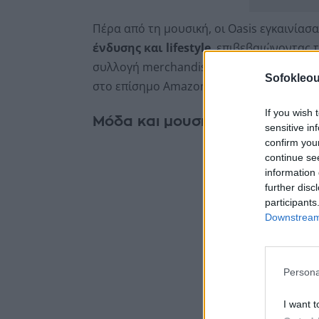
Πέρα από τη μουσική, οι Oasis εγκαινίασα
ένδυσης και lifestyle
, επιβεβαιώνοντας 
συλλογή merchandise, από μπλουζάκια μέχ
Sofokleou
στο επίσημο Amazon store του συγκροτή
If you wish 
Μόδα και μουσική πάνε μαζί
sensitive in
confirm you
continue se
information 
further disc
participants
Downstream 
Persona
I want t