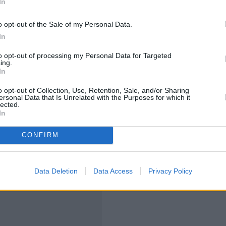
In
merican Eagle, Culture Kings και Gap
, οι Oasis
o opt-out of the Sale of my Personal Data.
etwear, ενώ μία ειδική capsule συλλογή με την
Adidas
In
ι αναμένεται να διατεθεί και στις ΗΠΑ αργότερα μέσα
to opt-out of processing my Personal Data for Targeted
ing.
In
ς ένα μουσικό γεγονός, αλλά
και μία έξυπνη
o opt-out of Collection, Use, Retention, Sale, and/or Sharing
 να συνδυάζεται με τη σύγχρονη αισθητική της Gen Z. Η
ersonal Data that Is Unrelated with the Purposes for which it
lected.
 κομμάτια έχει εκτοξευθεί, ενώ οι ψηφιακές
In
mazon, ενισχύουν τη δυναμική των πωλήσεων.
CONFIRM
Data Deletion
Data Access
Privacy Policy