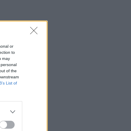
sonal or
ection to
ou may
 personal
out of the
 downstream
B’s List of