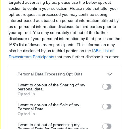
targeted advertising by us, please use the below opt-out
section to confirm your selection. Please note that after your
opt-out request is processed you may continue seeing
interest-based ads based on personal information utilized by
us or personal information disclosed to third parties prior to
your opt-out. You may separately opt-out of the further
disclosure of your personal information by third parties on the
IAB’s list of downstream participants. This information may
Στη δυτική επιχειρηματική σκέψη, η επιτυχία συχνά
also be disclosed by us to third parties on the
IAB’s List of
Downstream Participants
that may further disclose it to other
νοείται ως ατομικός θρίαμβος. Στην ιαπωνική
third parties.
προσέγγιση, όμως, η επιβίωση μιας επιχείρησης
θεωρείται
αδιαχώριστη από την υγεία του
Personal Data Processing Opt Outs
οικοσυστήματος γύρω της
- ναι, ακόμη και από την
I want to opt-out of the Sharing of my
personal data.
επιβίωση των ανταγωνιστών της.
Opted In
I want to opt-out of the Sale of my
Η λογική αυτή βρήκε την πιο συστηματική της
Personal Data.
διατύπωση το 1997, όταν ο
Ριουζαμπούρο Κάκου,
Opted In
επίτιμος πρόεδρος της Canon
, παρουσίασε στο
I want to opt-out of processing my
Personal Data for Targeted Advertising.