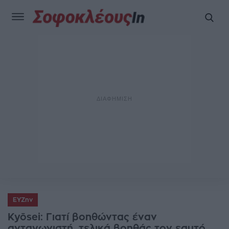
ΕΥΖην
Kyōsei: Γιατί βοηθώντας έναν
ανταγωνιστή, τελικά βοηθάς τον εαυτό