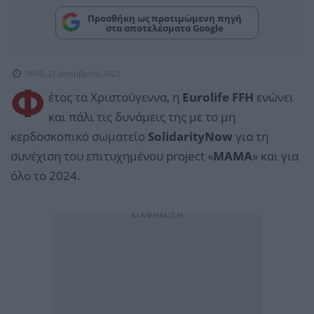
Προσθήκη ως προτιμώμενη πηγή
στα αποτελέσματα Google
16:00, 21 Δεκεμβρίου 2023
Φ
έτος τα Χριστούγεννα, η
Eurolife FFH
ενώνει
και πάλι τις δυνάμεις της με το μη
κερδοσκοπικό σωματείο
SolidarityNow
για τη
συνέχιση του επιτυχημένου project «
ΜΑΜΑ
» και για
όλο το 2024.