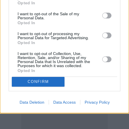
από την προσθήκη ακόμα περισσότερων
Opted In
ενημερωτικών δράσεων με επαγγελματίες υγείας και
I want to opt-out of the Sale of my
Personal Data.
συνεργασίες με φορείς
Opted In
υποστήριξης ευάλωτων ομάδων για τη διοργάνωση
I want to opt-out of processing my
ενημερωτικών συναντήσεων, εμπλουτισμό των
Personal Data for Targeted Advertising.
θεματικών ενοτήτων, υποστήριξη και σε γονείς
Opted In
παιδιών σχολικής ηλικίας, καθώς και τη δημιουργία
I want to opt-out of Collection, Use,
Retention, Sale, and/or Sharing of my
έντυπου ενημερωτικού υλικού.
Personal Data that Is Unrelated with the
Purposes for which it was collected.
Opted In
Για τη Eurolife FFH αξία έχει να βρίσκεται δίπλα στις
οικογένειες στην Ελλάδα, με πρωτοβουλίες που
CONFIRM
έχουν ουσιαστικό αντίκτυπο στις ζωές των παιδιών.
Data Deletion
Data Access
Privacy Policy