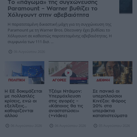
Το «πάγωμα» της συγχώνευσης
Paramount – Warner βυθίζει το
Χόλιγουντ στην αβεβαιότητα
Η παρατεταμένη δικαστική μάχη για τη συγχώνευση της
Paramount με τη Warner Bros. Discovery έχει βυθίσει το
Χόλιγουντ σε καθεστώς παρατεταμένης αβεβαιότητας. Η
συμφωνία των 111 δισ. ...
06 Αυγούστου 2026
ΠΟΛΙΤΙΚΉ
ΑΓΟΡΈΣ
ΔΙΕΘΝΉ
Η ΕΕ δοκιμάζεται
Τζέιμι Ντάιμον:
Σε πανικό οι
με πολλαπλές
Υπερμόχλευση
υπερπλούσιοι
κρίσεις, ενώ οι
στις αγορές –
Κινέζοι: Φόρος
εξελίξεις...
«Κάποιος θα τις
20% στα
καθορίζονται
αναστατώσει»
υπεράκτια
αλλού
(+video)
καταπιστεύματα
06 Αυγούστου 2026
06 Αυγούστου 2026
05 Αυγούστου 2026