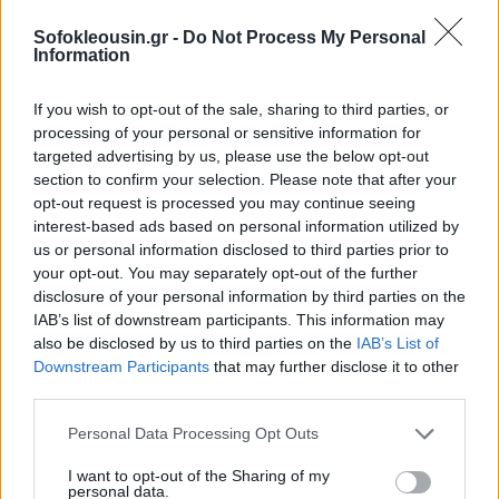
Sofokleousin.gr -
Do Not Process My Personal
Information
If you wish to opt-out of the sale, sharing to third parties, or
processing of your personal or sensitive information for
targeted advertising by us, please use the below opt-out
section to confirm your selection. Please note that after your
opt-out request is processed you may continue seeing
interest-based ads based on personal information utilized by
us or personal information disclosed to third parties prior to
your opt-out. You may separately opt-out of the further
disclosure of your personal information by third parties on the
IAB’s list of downstream participants. This information may
also be disclosed by us to third parties on the
IAB’s List of
Με την υποστήριξη της Eurolife FFH για δεύτερη
Downstream Participants
that may further disclose it to other
συνεχή χρονιά, το project «ΜΑΜΑ» θα συνεχιστεί
third parties.
ακόμα πιο δυναμικά και για όλο το 2024,
Personal Data Processing Opt Outs
αγκαλιάζοντας ακόμα περισσότερες μαμάδες και
νέους γονείς. Το πρόγραμμα θα εμπλουτιστεί μέσα
I want to opt-out of the Sharing of my
personal data.