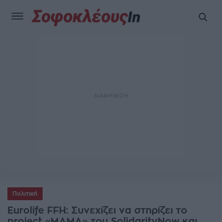
Πολιτική
Eurolife FFH: Συνεχίζει να στηρίζει το
project «MAMA» του SolidarityNow και