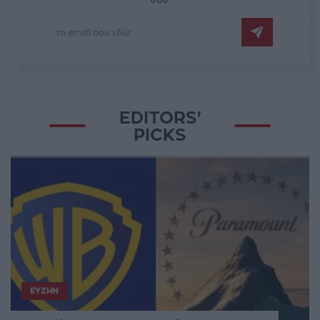
EDITORS'
PICKS
ΕΥΖΗΝ