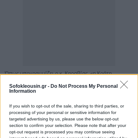
Όπως υπογραμμίζει ο κ. Καραβίας, «η Κρήτη
αποτελεί, διαχρονικά, πεδίο ανάπτυξης
Sofokleousin.gr -
Do Not Process My Personal
πρωτοποριακών, καινοτόμων και εξωστρεφών
Information
επιχειρηματικών πρακτικών, αποτέλεσμα της
If you wish to opt-out of the sale, sharing to third parties, or
ισχυρής της επιχειρηματικής παράδοσης, η οποία
processing of your personal or sensitive information for
διακρίνεται για τη διαρκή διάθεση επένδυσης στο
targeted advertising by us, please use the below opt-out
νέο. Βλέπουμε στην Κρήτη μία ολοκληρωμένη
section to confirm your selection. Please note that after your
opt-out request is processed you may continue seeing
οικονομία, πρότυπο της βιώσιμης ανάπτυξης που