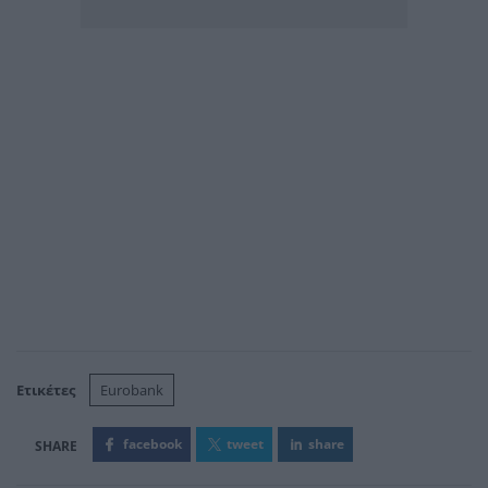
Ετικέτες
Eurobank
facebook
tweet
share