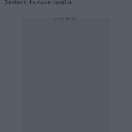
Eurobank, Φωκίωνa Καραβία.