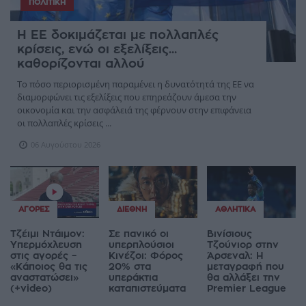
ΠΟΛΙΤΙΚΉ
Η ΕΕ δοκιμάζεται με πολλαπλές
κρίσεις, ενώ οι εξελίξεις...
καθορίζονται αλλού
Το πόσο περιορισμένη παραμένει η δυνατότητά της ΕΕ να
διαμορφώνει τις εξελίξεις που επηρεάζουν άμεσα την
οικονομία και την ασφάλειά της φέρνουν στην επιφάνεια
οι πολλαπλές κρίσεις ...
06 Αυγούστου 2026
ΑΓΟΡΈΣ
ΔΙΕΘΝΉ
ΑΘΛΗΤΙΚΆ
Τζέιμι Ντάιμον:
Σε πανικό οι
Βινίσιους
Υπερμόχλευση
υπερπλούσιοι
Τζούνιορ στην
στις αγορές –
Κινέζοι: Φόρος
Άρσεναλ: Η
«Κάποιος θα τις
20% στα
μεταγραφή που
αναστατώσει»
υπεράκτια
θα αλλάξει την
(+video)
καταπιστεύματα
Premier League