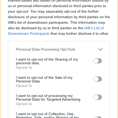
interest-based ads based on personal information utilized by
επιδιώκει να πετύχει η χώρα. Πιστοί στη δέσμευση
us or personal information disclosed to third parties prior to
να στηρίζουμε κάθε πρωτοπόρα επιχείρηση, σε κάθε
your opt-out. You may separately opt-out of the further
disclosure of your personal information by third parties on the
κλάδο, προκειμένου να αυξηθούν οι πραγματικές
IAB’s list of downstream participants. This information may
επενδύσεις και η χώρα να πετύχει ανάπτυξη ικανή να
also be disclosed by us to third parties on the
IAB’s List of
αντέξει στον χρόνο, θα είμαστε στο πλευρό της
Downstream Participants
that may further disclose it to other
third parties.
καινοτόμου κρητικής επιχειρηματικότητας και όλων
των Ελλήνων επιχειρηματιών με διαρκή στόχο την
Personal Data Processing Opt Outs
ενδυνάμωση της συλλογικής ευημερίας».
I want to opt-out of the Sharing of my
personal data.
Opted In
Σήμερα, Δευτέρα 14 Οκτωβρίου, η Eurobank
διοργανώνει εκδήλωση στα Χανιά, με θέμα «Οι
I want to opt-out of the Sale of my
Personal Data.
προκλήσεις της ανάπτυξης για τις επιχειρήσεις της
Opted In
Κρήτης - Τοπικές προτεραιότητες και εθνικές
I want to opt-out of processing my
πολιτικές», όπου επιχειρηματίες θα έχουν την
Personal Data for Targeted Advertising.
Opted In
ευκαιρία να ενημερωθούν για την πορεία της
ελληνικής οικονομίας και τις μεγάλες επενδυτικές
I want to opt-out of Collection, Use,
Retention, Sale, and/or Sharing of my