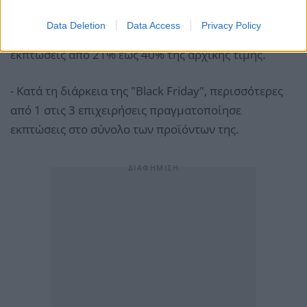
Data Deletion
Data Access
Privacy Policy
- Έξι στις δέκα επιχειρήσεις (59%) πραγματοποίησαν
εκπτώσεις από 21% έως 40% της αρχικής τιμής.
- Κατά τη διάρκεια της "Black Friday", περισσότερες
από 1 στις 3 επιχειρήσεις πραγματοποίησε
εκπτώσεις στο σύνολο των προϊόντων της.