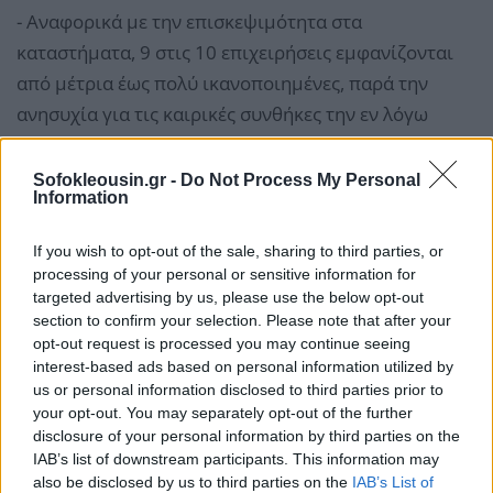
- Αναφορικά με την επισκεψιμότητα στα
καταστήματα, 9 στις 10 επιχειρήσεις εμφανίζονται
από μέτρια έως πολύ ικανοποιημένες, παρά την
ανησυχία για τις καιρικές συνθήκες την εν λόγω
περίοδο (κακοκαιρία "Bora").
Sofokleousin.gr -
Do Not Process My Personal
Information
- Σχεδόν οι μισές επιχειρήσεις επέλεξαν να
διευρύνουν τη "Black Friday" σε όλη την εβδομάδα,
If you wish to opt-out of the sale, sharing to third parties, or
ενώ το 30% των επιχειρήσεων συμμετείχε μόνο το
processing of your personal or sensitive information for
τριήμερο (Παρασκευή 29/11 - Κυριακή 01/12).
targeted advertising by us, please use the below opt-out
section to confirm your selection. Please note that after your
opt-out request is processed you may continue seeing
interest-based ads based on personal information utilized by
us or personal information disclosed to third parties prior to
your opt-out. You may separately opt-out of the further
disclosure of your personal information by third parties on the
IAB’s list of downstream participants. This information may
also be disclosed by us to third parties on the
IAB’s List of