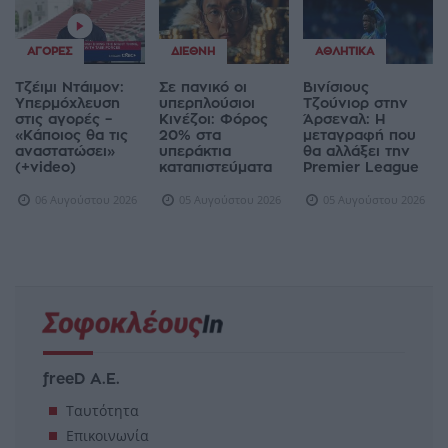
ΑΓΟΡΈΣ
ΔΙΕΘΝΉ
ΑΘΛΗΤΙΚΆ
Τζέιμι Ντάιμον:
Σε πανικό οι
Βινίσιους
Υπερμόχλευση
υπερπλούσιοι
Τζούνιορ στην
στις αγορές –
Κινέζοι: Φόρος
Άρσεναλ: Η
«Κάποιος θα τις
20% στα
μεταγραφή που
αναστατώσει»
υπεράκτια
θα αλλάξει την
(+video)
καταπιστεύματα
Premier League
06 Αυγούστου 2026
05 Αυγούστου 2026
05 Αυγούστου 2026
freeD Α.Ε.
Ταυτότητα
Επικοινωνία