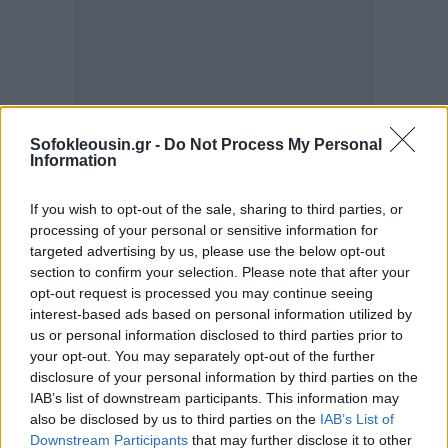
Sofokleousin.gr -
Do Not Process My Personal
Information
Αξίζει να σημειωθεί ότι παρόλο που τα ηλεκτρικά
If you wish to opt-out of the sale, sharing to third parties, or
processing of your personal or sensitive information for
αυτοκίνητα φέρουν αρχικά μεγαλύτερο
targeted advertising by us, please use the below opt-out
περιβαλλοντικό αποτύπωμα λόγω των μπαταριών,
section to confirm your selection. Please note that after your
εντούτοις μια ολοκληρωμένη αξιολόγηση της
opt-out request is processed you may continue seeing
interest-based ads based on personal information utilized by
διάρκειας ζωής τους στα 200.000 χιλιόμετρα
us or personal information disclosed to third parties prior to
αποκαλύπτει τις μειωμένες εκπομπές ρύπων σε
your opt-out. You may separately opt-out of the further
σύγκριση με τα αντίστοιχα παραδοσιακά οχήματα
disclosure of your personal information by third parties on the
IAB’s list of downstream participants. This information may
εσωτερικής καύσης.
also be disclosed by us to third parties on the
IAB’s List of
Downstream Participants
that may further disclose it to other