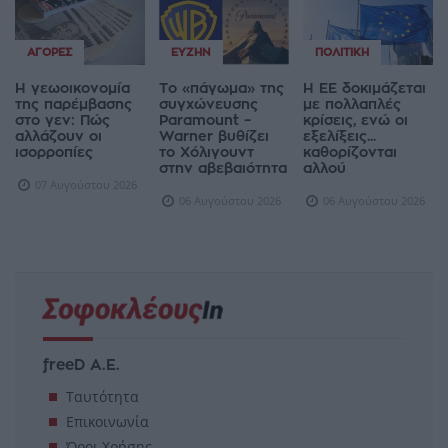
ΑΓΟΡΈΣ
ΕΥΖΗΝ
ΠΟΛΙΤΙΚΉ
Η γεωοικονομία
Το «πάγωμα» της
Η ΕΕ δοκιμάζεται
της παρέμβασης
συγχώνευσης
με πολλαπλές
στο γεν: Πώς
Paramount –
κρίσεις, ενώ οι
αλλάζουν οι
Warner βυθίζει
εξελίξεις...
ισορροπίες
το Χόλιγουντ
καθορίζονται
στην αβεβαιότητα
αλλού
07 Αυγούστου 2026
06 Αυγούστου 2026
06 Αυγούστου 2026
freeD Α.Ε.
Ταυτότητα
Επικοινωνία
Όροι Χρήσης