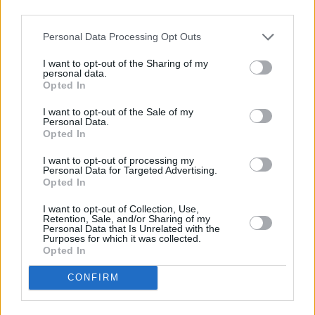
Η μελέτη δείχνει ότι ένα ηλεκτρικό πρέπει να
third parties.
διανύσει περίπου 90.000 χιλιόμετρα για να
Personal Data Processing Opt Outs
αντισταθμίσει το αρχικό αποτύπωμα και να
ξεπεράσει τα οχήματα με κινητήρα εσωτερικής
I want to opt-out of the Sharing of my
personal data.
καύσης ως προς την φιλικότητα προς το περιβάλλον.
Opted In
Μακροπρόθεσμα και μετά από 200.000 χιλιόμετρα,
I want to opt-out of the Sale of my
ένα ηλεκτρικό εκπέμπει κατά μέσο όρο 24,2 τόνους
Personal Data.
Opted In
CO2 από τους 33 τόνους που εκπέμπει ένα
πετρελαιοκίνητο όχημα. Ωστόσο, η ανάλυση
I want to opt-out of processing my
Personal Data for Targeted Advertising.
υπογραμμίζει πως όταν ένα ηλεκτρικό βασίζεται
Opted In
στην ηλεκτρική ενέργεια από ορυκτά καύσιμα,
I want to opt-out of Collection, Use,
Retention, Sale, and/or Sharing of my
μπορεί να χρειαστούν περισσότερα χιλιόμετρα για
Personal Data that Is Unrelated with the
Purposes for which it was collected.
να ξεπεράσει τα οχήματα εσωτερικής καύσης, ενώ
Opted In
εάν βασίζονται σε ανανεώσιμες πηγές ενέργειας, το
CONFIRM
περιβαλλοντολογικό αποτύπωμα θα ξεπεραστεί
πολύ νωρίτερα.