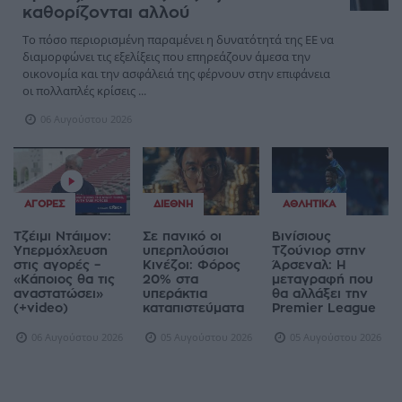
καθορίζονται αλλού
Το πόσο περιορισμένη παραμένει η δυνατότητά της ΕΕ να
διαμορφώνει τις εξελίξεις που επηρεάζουν άμεσα την
οικονομία και την ασφάλειά της φέρνουν στην επιφάνεια
οι πολλαπλές κρίσεις ...
06 Αυγούστου 2026
ΑΓΟΡΈΣ
ΔΙΕΘΝΉ
ΑΘΛΗΤΙΚΆ
Τζέιμι Ντάιμον:
Σε πανικό οι
Βινίσιους
Υπερμόχλευση
υπερπλούσιοι
Τζούνιορ στην
στις αγορές –
Κινέζοι: Φόρος
Άρσεναλ: Η
«Κάποιος θα τις
20% στα
μεταγραφή που
αναστατώσει»
υπεράκτια
θα αλλάξει την
(+video)
καταπιστεύματα
Premier League
06 Αυγούστου 2026
05 Αυγούστου 2026
05 Αυγούστου 2026