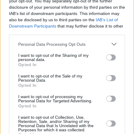
your opt-out. You may separately opt-out of the further
του επενδυτικού κενού, τη χρηματοδότηση
disclosure of your personal information by third parties on the
επενδύσεων και τη διαμόρφωση μιας πραγματικής
IAB’s list of downstream participants. This information may
Ενιαίας Αγοράς», τόνισε ο κ. Μπρατάκος. «Τώρα είναι
also be disclosed by us to third parties on the
IAB’s List of
Downstream Participants
that may further disclose it to other
η ώρα να αξιοποιήσουμε σωστά τους διαθέσιμους
third parties.
πόρους, να πάρουμε γενναίες αποφάσεις και να
Personal Data Processing Opt Outs
εφαρμόσουμε τις κατάλληλες μεταρρυθμίσεις, για να
κινητοποιήσουμε την επενδυτική έκρηξη, που έχει
I want to opt-out of the Sharing of my
personal data.
ανάγκη η Ελλάδα - αλλά και η Ευρώπη - για να
Opted In
εξασφαλίσουμε ένα μέλλον σταθερότητας και
I want to opt-out of the Sale of my
ευημερίας», είπε κλείνοντας την ομιλία του ο
Personal Data.
Opted In
Πρόεδρος του ΕΒΕΑ.
I want to opt-out of processing my
Personal Data for Targeted Advertising.
Σύμφωνα με τα συμπεράσματα της Έκθεσης, οι
Opted In
περισσότερες ελληνικές επιχειρήσεις (72 %) είναι
I want to opt-out of Collection, Use,
ικανοποιημένες με το συνολικό επίπεδο των
Retention, Sale, and/or Sharing of my
Personal Data that Is Unrelated with the
επενδύσεών τους την τελευταία τριετία, ποσοστό
Purposes for which it was collected.