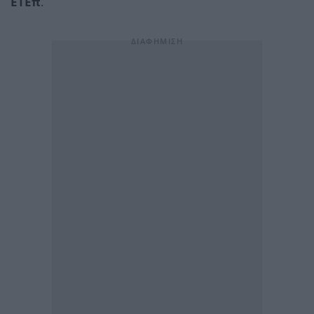
ΕΤΕπ
.