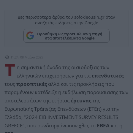
Δες περισσότερα άρθρα του sofokleousin.gr όταν
αναζητάς ειδήσεις στην Google
Προσθήκη ως προτιμώμενη πηγή
στα αποτελέσματα Google
11:24, 08 Μαΐου 2025
Τ
η σημαντική άνοδο της αισιοδοξίας των
ελληνικών επιχειρήσεων για τις
επενδυτικές
τους
προοπτικές
αλλά και τις προκλήσεις που
παραμένουν κατέδειξε η εκδήλωση παρουσίασης των
αποτελεσμάτων της ετήσιας
έρευνας
της
Ευρωπαϊκής Τράπεζας Επενδύσεων (ΕΤΕπ) για την
Ελλάδα, "2024 EIB INVESTMENT SURVEY RESULTS
GREECE", που συνδιοργάνωσαν χθες το
ΕΒΕΑ
και η