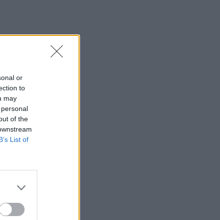
sonal or
ection to
ou may
 personal
out of the
 downstream
B’s List of