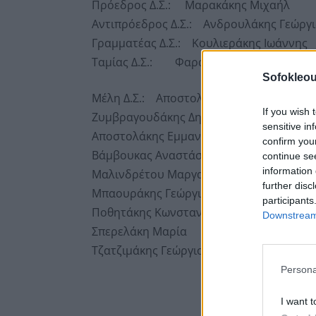
Πρόεδρος Δ.Σ.: Μαρακάκης Μιχαήλ
Αντιπρόεδρος Δ.Σ.: Ανδρουλάκης Γεώργι
Γραμματέας Δ.Σ.: Κουλιεράκης Ιωάννης
Ταμίας Δ.Σ.: Φαραντάκης Γεώργιος
Sofokleou
Μέλη Δ.Σ.: Αποστολάκης Σπυρίδων (εντε
If you wish 
Ζυμβραγουδάκης Δημήτριος (εντεταλμένο
sensitive in
Αποστολάκης Εμμανουήλ
confirm you
Βάμβουκας Αναστάσιος
continue se
information 
Μαλινδρέτου Μαργαρίτα
further disc
Μπαουράκης Γεώργιος
participants
Ποθητάκης Κωνσταντίνος
Downstream 
Σπερελάκη Μαρία
Τζατζιμάκης Γεώργιος
Persona
I want t