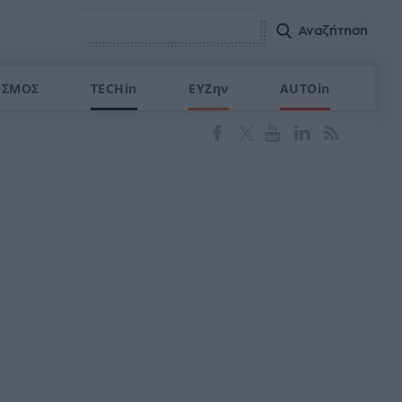
ΙΣΜΟΣ
TECHin
ΕΥΖην
AUTOin