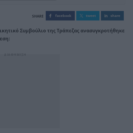
facebook
tweet
share
Διοικητικό Συμβούλιο της Τράπεζας ανασυγκροτήθηκε
εση: