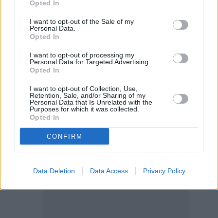
Opted In
Το εύρος των αρμοδιοτήτων της έναντι των
διαχειριστών πιστώσεων, αλλά και τα
όρια
I want to opt-out of the Sale of my
Personal Data.
των αρμοδιοτήτων της
σε σχέση με άλλες
Opted In
οντότητες που δραστηριοποιούνται στη
I want to opt-out of processing my
συγκεκριμένη αγορά.
Personal Data for Targeted Advertising.
Opted In
Το νομικό πλαίσιο γύρω από τις
I want to opt-out of Collection, Use,
Retention, Sale, and/or Sharing of my
μεταβιβάσεις δανειακών απαιτήσεων, καθώς
Personal Data that Is Unrelated with the
Purposes for which it was collected.
και τις
ανακεφαλαιοποιήσεις των
Opted In
πιστωτικών ιδρυμάτων
.
CONFIRM
Data Deletion
Data Access
Privacy Policy