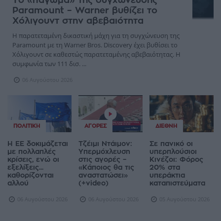
Το «πάγωμα» της συγχώνευσης
Paramount – Warner βυθίζει το
Χόλιγουντ στην αβεβαιότητα
Η παρατεταμένη δικαστική μάχη για τη συγχώνευση της
Paramount με τη Warner Bros. Discovery έχει βυθίσει το
Χόλιγουντ σε καθεστώς παρατεταμένης αβεβαιότητας. Η
συμφωνία των 111 δισ. ...
06 Αυγούστου 2026
ΠΟΛΙΤΙΚΉ
ΑΓΟΡΈΣ
ΔΙΕΘΝΉ
Η ΕΕ δοκιμάζεται
Τζέιμι Ντάιμον:
Σε πανικό οι
με πολλαπλές
Υπερμόχλευση
υπερπλούσιοι
κρίσεις, ενώ οι
στις αγορές –
Κινέζοι: Φόρος
εξελίξεις...
«Κάποιος θα τις
20% στα
καθορίζονται
αναστατώσει»
υπεράκτια
αλλού
(+video)
καταπιστεύματα
06 Αυγούστου 2026
06 Αυγούστου 2026
05 Αυγούστου 2026