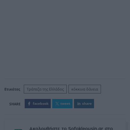
Ετικέτες
Τράπεζα της Ελλάδος
κόκκινα δάνεια
facebook
tweet
share
Ακολουθήστε το Sofokleousin.gr στο