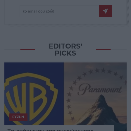
EDITORS'
PICKS
ΕΥΖΗΝ