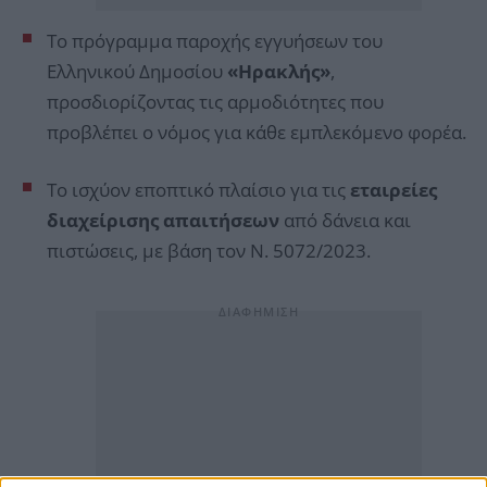
Το πρόγραμμα παροχής εγγυήσεων του
Ελληνικού Δημοσίου
«Ηρακλής»
,
προσδιορίζοντας τις αρμοδιότητες που
προβλέπει ο νόμος για κάθε εμπλεκόμενο φορέα.
Το ισχύον εποπτικό πλαίσιο για τις
εταιρείες
διαχείρισης απαιτήσεων
από δάνεια και
πιστώσεις, με βάση τον Ν. 5072/2023.