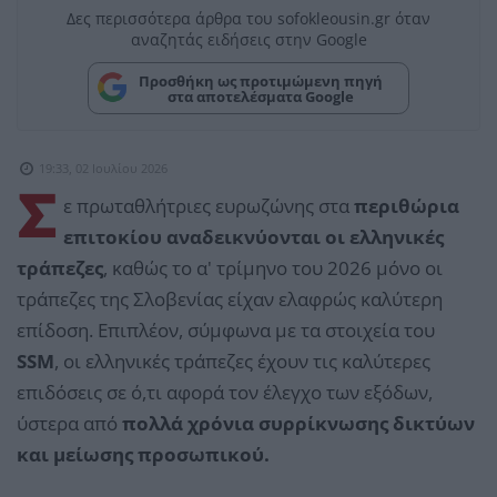
Δες περισσότερα άρθρα του sofokleousin.gr όταν
αναζητάς ειδήσεις στην Google
Προσθήκη ως προτιμώμενη πηγή
στα αποτελέσματα Google
19:33, 02 Ιουλίου 2026
Σ
ε πρωταθλήτριες ευρωζώνης στα
περιθώρια
επιτοκίου αναδεικνύονται οι ελληνικές
τράπεζες
, καθώς το α' τρίμηνο του 2026 μόνο οι
τράπεζες της Σλοβενίας είχαν ελαφρώς καλύτερη
επίδοση. Επιπλέον, σύμφωνα με τα στοιχεία του
SSM
, οι ελληνικές τράπεζες έχουν τις καλύτερες
επιδόσεις σε ό,τι αφορά τον έλεγχο των εξόδων,
ύστερα από
πολλά χρόνια συρρίκνωσης δικτύων
και μείωσης προσωπικού.