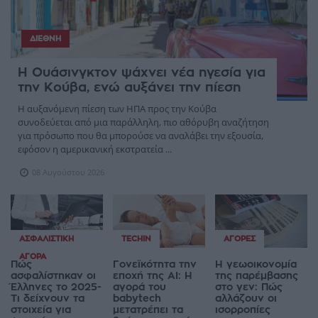
ΔΙΕΘΝΉ
Η Ουάσινγκτον ψάχνει νέα ηγεσία για
την Κούβα, ενώ αυξάνει την πίεση
Η αυξανόμενη πίεση των ΗΠΑ προς την Κούβα
συνοδεύεται από μια παράλληλη, πιο αθόρυβη αναζήτηση
για πρόσωπο που θα μπορούσε να αναλάβει την εξουσία,
εφόσον η αμερικανική εκστρατεία ...
08 Αυγούστου 2026
ΑΣΦΑΛΙΣΤΙΚΉ
TECHIN
ΑΓΟΡΈΣ
ΑΓΟΡΆ
Πώς
Γονεϊκότητα την
Η γεωοικονομία
ασφαλίστηκαν οι
εποχή της AI: Η
της παρέμβασης
Έλληνες το 2025-
αγορά του
στο γεν: Πώς
Τι δείχνουν τα
babytech
αλλάζουν οι
στοιχεία για
μετατρέπει τα
ισορροπίες