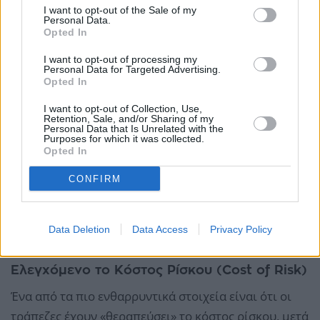
I want to opt-out of the Sale of my
Personal Data.
Opted In
I want to opt-out of processing my
Personal Data for Targeted Advertising.
Opted In
I want to opt-out of Collection, Use,
Retention, Sale, and/or Sharing of my
Personal Data that Is Unrelated with the
Purposes for which it was collected.
Opted In
Αντίστοιχα, η Απόδοση Ενεργητικού (Return on
CONFIRM
Assets - RoA) ανήλθε στο 1,21%, μια επίδοση πολύ
πάνω από τον ευρωπαϊκό μέσο όρο (ενδεικτικά:
Data Deletion
Data Access
Privacy Policy
Ολλανδία 0,57%, Γερμανία 0,47%, Γαλλία 0,40%).
Ελεγχόμενο το Κόστος Ρίσκου (Cost of Risk)
Ένα από τα πιο ενθαρρυντικά στοιχεία είναι ότι οι
τράπεζες έχουν «θεραπεύσει» το κόστος ρίσκου, μετά