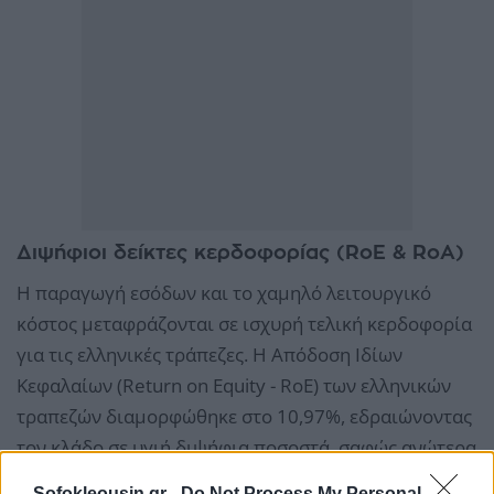
Διψήφιοι δείκτες κερδοφορίας (RoE & RoA)
Η παραγωγή εσόδων και το χαμηλό λειτουργικό
κόστος μεταφράζονται σε ισχυρή τελική κερδοφορία
για τις ελληνικές τράπεζες. Η Απόδοση Ιδίων
Κεφαλαίων (Return on Equity - RoE) των ελληνικών
τραπεζών διαμορφώθηκε στο 10,97%, εδραιώνοντας
τον κλάδο σε υγιή διψήφια ποσοστά, σαφώς ανώτερα
από αυτά της Γερμανίας (7,46%) και της Γαλλίας
Sofokleousin.gr -
Do Not Process My Personal