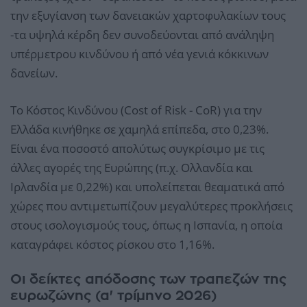
την εξυγίανση των δανειακών χαρτοφυλακίων τους
-τα υψηλά κέρδη δεν συνοδεύονται από ανάληψη
υπέρμετρου κινδύνου ή από νέα γενιά κόκκινων
δανείων.
Το Κόστος Κινδύνου (Cost of Risk - CoR) για την
Ελλάδα κινήθηκε σε χαμηλά επίπεδα, στο 0,23%.
Είναι ένα ποσοστό απολύτως συγκρίσιμο με τις
άλλες αγορές της Ευρώπης (π.χ. Ολλανδία και
Ιρλανδία με 0,22%) και υπολείπεται θεαματικά από
χώρες που αντιμετωπίζουν μεγαλύτερες προκλήσεις
στους ισολογισμούς τους, όπως η Ισπανία, η οποία
καταγράφει κόστος ρίσκου στο 1,16%.
Οι δείκτες απόδοσης των τραπεζών της
ευρωζώνης (α' τρίμηνο 2026)