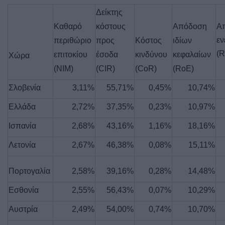
Δείκτης
Καθαρό
κόστους
Απόδοση
Α
εν
περιθώριο
προς
Κόστος
ιδίων
(R
επιτοκίου
έσοδα
κινδύνου
κεφαλαίων
Χώρα
(NIM)
(CIR)
(CoR)
(RoE)
Σλοβενία
3,11%
55,71%
0,45%
10,74%
Ελλάδα
2,72%
37,35%
0,23%
10,97%
Ισπανία
2,68%
43,16%
1,16%
18,16%
Λετονία
2,67%
46,38%
0,08%
15,11%
Πορτογαλία
2,58%
39,16%
0,28%
14,48%
Εσθονία
2,55%
56,43%
0,07%
10,29%
Αυστρία
2,49%
54,00%
0,74%
10,70%