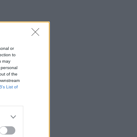
sonal or
ection to
ou may
 personal
out of the
 downstream
B’s List of