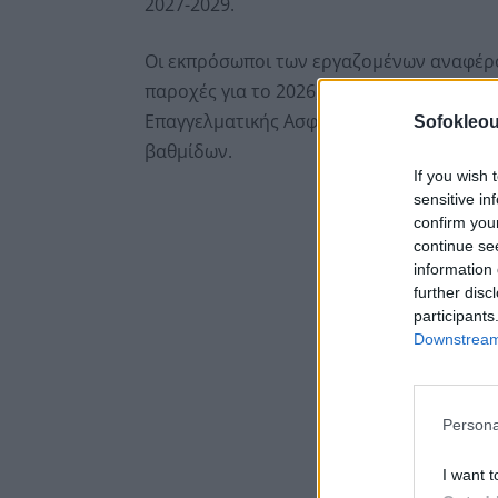
2027-2029.
Οι εκπρόσωποι των εργαζομένων αναφέρο
παροχές για το 2026, όπως προπληρωμένη
Επαγγελματικής Ασφάλισης και διάθεση 
Sofokleou
βαθμίδων.
If you wish 
sensitive in
confirm you
continue se
information 
further disc
participants
Downstream 
Persona
I want t