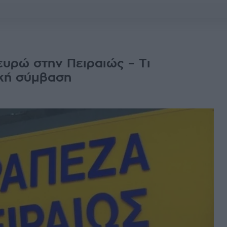
ευρώ στην Πειραιώς – Τι
ική σύμβαση