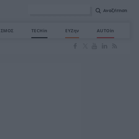
ΙΣΜΟΣ
TECHin
ΕΥΖην
AUTOin