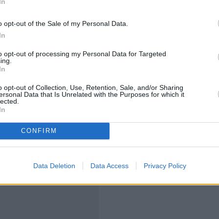
In
 ενισχύονται σειρά κοινωνικών παροχών, μεταξύ των
εκνων οικογενειών, το επίδομα χηρείας και η
o opt-out of the Sale of my Personal Data.
ου παιδιού και άνω.
In
to opt-out of processing my Personal Data for Targeted
μαίνουν επίσης ότι η νέα επιχειρησιακή σύμβαση
ing.
In
τα Τεχνητής Νοημοσύνης, καθώς και κωδικοποίηση της
 τηλεργασία.
o opt-out of Collection, Use, Retention, Sale, and/or Sharing
ersonal Data that Is Unrelated with the Purposes for which it
lected.
In
CONFIRM
Data Deletion
Data Access
Privacy Policy