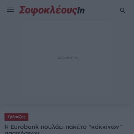
Τράπεζες
H Eurobank πουλάει πακέτο “κόκκινων”
απαιτήσεων