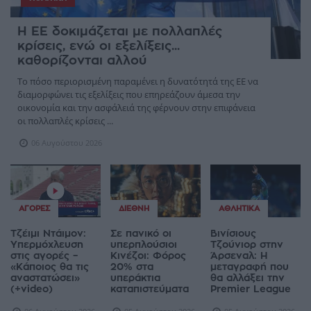
Η ΕΕ δοκιμάζεται με πολλαπλές
κρίσεις, ενώ οι εξελίξεις...
καθορίζονται αλλού
Το πόσο περιορισμένη παραμένει η δυνατότητά της ΕΕ να
διαμορφώνει τις εξελίξεις που επηρεάζουν άμεσα την
οικονομία και την ασφάλειά της φέρνουν στην επιφάνεια
οι πολλαπλές κρίσεις ...
06 Αυγούστου 2026
ΑΓΟΡΈΣ
ΔΙΕΘΝΉ
ΑΘΛΗΤΙΚΆ
Τζέιμι Ντάιμον:
Σε πανικό οι
Βινίσιους
Υπερμόχλευση
υπερπλούσιοι
Τζούνιορ στην
στις αγορές –
Κινέζοι: Φόρος
Άρσεναλ: Η
«Κάποιος θα τις
20% στα
μεταγραφή που
αναστατώσει»
υπεράκτια
θα αλλάξει την
(+video)
καταπιστεύματα
Premier League