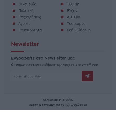
Οικονομία
TECHin
Πολιτική
ΕΥζην
Επιχειρήσεις
AUTOin
Αγορές
Τουρισμός
Επικαιρότητα
Ροή Ειδήσεων
Newsletter
Εγγραφείτε στο Newsletter μας
Οι σημαντικότερες ειδήσεις της ημέρας στο email σου
Sofokleous In © 2026
design & development by