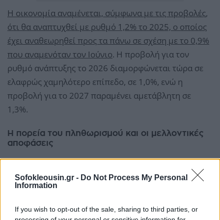
Η οικονομία αναμένεται, σύμφωνα με τις προβολές,
ότι θα αναπτυχθεί με ρυθμό 1,2% το 2025, ο οποίος
έχει αναθεωρηθεί προς τα πάνω σε σχέση με το 0,9%
που αναμενόταν τον Ιούνιο
. Η προβολή για τον
ρυθμό ανάπτυξης το 2026 διαμορφώνεται τώρα σε
ελαφρώς χαμηλότερο επίπεδο, σε 1,0%, ενώ η
προβολή για το 2027 παραμένει αμετάβλητη σε
1,3%.
Η πορεία του πληθωρισμού και οι μελλοντικές
αποφάσεις
Sofokleousin.gr -
Do Not Process My Personal
Information
If you wish to opt-out of the sale, sharing to third parties, or
processing of your personal or sensitive information for