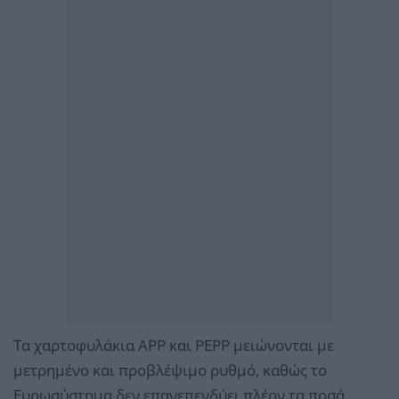
Τα χαρτοφυλάκια APP και PEPP μειώνονται με
μετρημένο και προβλέψιμο ρυθμό, καθώς το
Ευρωσύστημα δεν επανεπενδύει πλέον τα ποσά