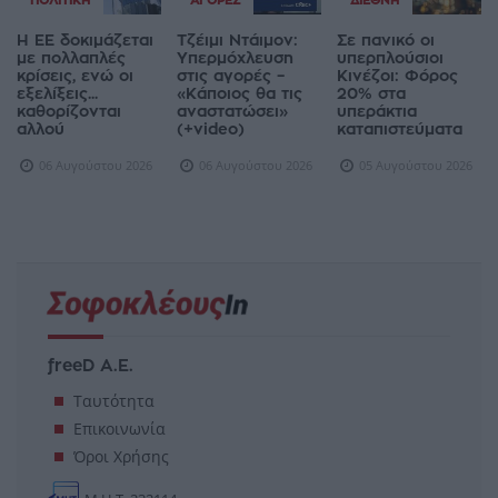
ΠΟΛΙΤΙΚΉ
ΑΓΟΡΈΣ
ΔΙΕΘΝΉ
Η ΕΕ δοκιμάζεται
Τζέιμι Ντάιμον:
Σε πανικό οι
με πολλαπλές
Υπερμόχλευση
υπερπλούσιοι
κρίσεις, ενώ οι
στις αγορές –
Κινέζοι: Φόρος
εξελίξεις...
«Κάποιος θα τις
20% στα
καθορίζονται
αναστατώσει»
υπεράκτια
αλλού
(+video)
καταπιστεύματα
06 Αυγούστου 2026
06 Αυγούστου 2026
05 Αυγούστου 2026