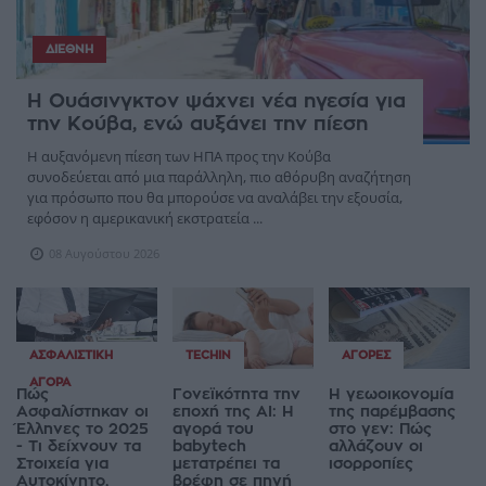
ΔΙΕΘΝΉ
Η Ουάσινγκτον ψάχνει νέα ηγεσία για
την Κούβα, ενώ αυξάνει την πίεση
Η αυξανόμενη πίεση των ΗΠΑ προς την Κούβα
συνοδεύεται από μια παράλληλη, πιο αθόρυβη αναζήτηση
για πρόσωπο που θα μπορούσε να αναλάβει την εξουσία,
εφόσον η αμερικανική εκστρατεία ...
08 Αυγούστου 2026
ΑΣΦΑΛΙΣΤΙΚΉ
TECHIN
ΑΓΟΡΈΣ
ΑΓΟΡΆ
Πώς
Γονεϊκότητα την
Η γεωοικονομία
Ασφαλίστηκαν οι
εποχή της AI: Η
της παρέμβασης
Έλληνες το 2025
αγορά του
στο γεν: Πώς
- Τι δείχνουν τα
babytech
αλλάζουν οι
Στοιχεία για
μετατρέπει τα
ισορροπίες
Αυτοκίνητο,
βρέφη σε πηγή