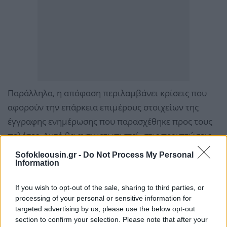
Παράλληλα, η απόφαση περιλαμβάνει κρίσεις που
αφορούν την επάρκεια επιμέρους στοιχείων της
έγγραφης ενημέρωσης που παρασχέθηκε προς τους
πελάτες. Αυτό θα αντιμετωπιστεί, στις περιπτώσεις
που απαιτείται, με αναθεωρημένη, συμπληρωματική
Sofokleousin.gr -
Do Not Process My Personal
ενημέρωση προς τους πελάτες, σε πλήρη
Information
συμμόρφωση με τις κατευθύνσεις της απόφασης.
If you wish to opt-out of the sale, sharing to third parties, or
processing of your personal or sensitive information for
Στο ίδιο πλαίσιο και μέχρι την ολοκλήρωση του νέου
targeted advertising by us, please use the below opt-out
κύκλου ενημέρωσης, η Alpha Bank έχει ήδη παύσει
section to confirm your selection. Please note that after your