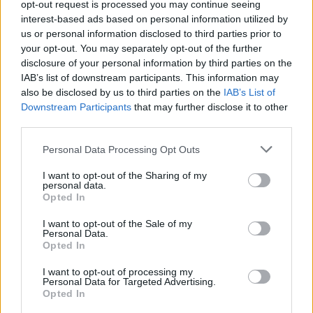
opt-out request is processed you may continue seeing
την εφαρμογή της μηνιαίας χρέωσης για το myAlpha
interest-based ads based on personal information utilized by
Benefit Base για όσους πελάτες είχαν λάβει την
us or personal information disclosed to third parties prior to
έγγραφη ενημέρωση που αποτέλεσε αντικείμενο της
your opt-out. You may separately opt-out of the further
disclosure of your personal information by third parties on the
δίκης.
IAB’s list of downstream participants. This information may
also be disclosed by us to third parties on the
IAB’s List of
Downstream Participants
that may further disclose it to other
third parties.
Personal Data Processing Opt Outs
I want to opt-out of the Sharing of my
personal data.
Opted In
I want to opt-out of the Sale of my
Personal Data.
Opted In
I want to opt-out of processing my
Personal Data for Targeted Advertising.
Opted In