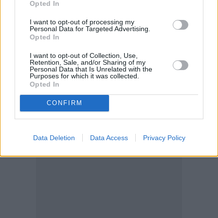
όπως η Αθήνα, η Θεσσαλονίκη, η Πάρος και άλλες
Opted In
περιοχές. Στόχος του ομίλου είναι η Ελλάδα να
I want to opt-out of processing my
Personal Data for Targeted Advertising.
αποτελέσει κομβικό προορισμό για επισκέπτες,
Opted In
κυρίως από τις Σκανδιναβικές χώρες, που αναζητούν
I want to opt-out of Collection, Use,
ποιότητα, συνέπεια και μια σύγχρονη εμπειρία
Retention, Sale, and/or Sharing of my
Personal Data that Is Unrelated with the
διαμονής.
Purposes for which it was collected.
Opted In
CONFIRM
Data Deletion
Data Access
Privacy Policy