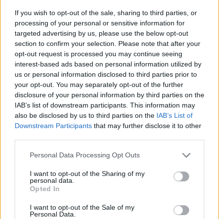
μίσθωσης στην Ελλάδα έχει ωριμάσει και πλέον
If you wish to opt-out of the sale, sharing to third parties, or
προσελκύει στρατηγικούς επενδυτές. Για εμάς ήταν
processing of your personal or sensitive information for
μια δικαίωση, αλλά παράλληλα ανοίγει τον δρόμο
targeted advertising by us, please use the below opt-out
section to confirm your selection. Please note that after your
για νέες συνέργειες. Ήδη συνομιλούμε με εταιρείες
opt-out request is processed you may continue seeing
που βλέπουν τη δυναμική αυτής της νέας
interest-based ads based on personal information utilized by
πραγματικότητας και εξετάζουν το ενδεχόμενο να
us or personal information disclosed to third parties prior to
your opt-out. You may separately opt-out of the further
ενταχθούν κάτω από την ομπρέλα της Sanders. Η
disclosure of your personal information by third parties on the
φιλοδοξία μας είναι να χτίσουμε ένα ισχυρό δίκτυο
IAB’s list of downstream participants. This information may
εταιρειών που μοιράζονται την ίδια φιλοσοφία, την
also be disclosed by us to third parties on the
IAB’s List of
Downstream Participants
that may further disclose it to other
ίδια προσήλωση στην ποιότητα και το ίδιο όραμα για
third parties.
τον κλάδο».
Personal Data Processing Opt Outs
Στο πλαίσιο της διεύρυνσης της δραστηριότητάς της,
I want to opt-out of the Sharing of my
η Sanders σχεδιάζει να εντάξει στο χαρτοφυλάκιό
personal data.
Opted In
της εκατοντάδες νέα ακίνητα σε όλη την ελληνική
επικράτεια, με έμφαση σε δημοφιλείς προορισμούς
I want to opt-out of the Sale of my
Personal Data.