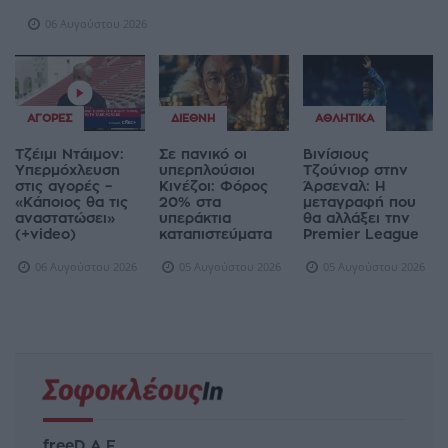
06 Αυγούστου 2026
ΑΓΟΡΈΣ
ΔΙΕΘΝΉ
ΑΘΛΗΤΙΚΆ
Τζέιμι Ντάιμον:
Σε πανικό οι
Βινίσιους
Υπερμόχλευση
υπερπλούσιοι
Τζούνιορ στην
στις αγορές –
Κινέζοι: Φόρος
Άρσεναλ: Η
«Κάποιος θα τις
20% στα
μεταγραφή που
αναστατώσει»
υπεράκτια
θα αλλάξει την
(+video)
καταπιστεύματα
Premier League
06 Αυγούστου 2026
05 Αυγούστου 2026
05 Αυγούστου 2026
freeD Α.Ε.