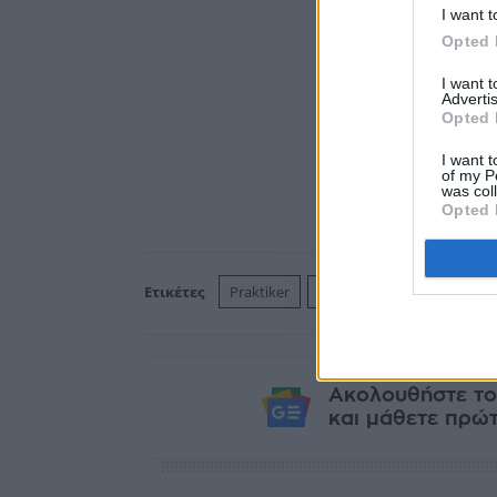
I want t
Opted 
I want 
Advertis
Opted 
I want t
of my P
was col
Opted 
Ετικέτες
Praktiker
Fairfax
Ακολουθήστε το
και μάθετε πρώτο