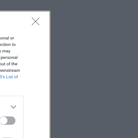
sonal or
ection to
ou may
 personal
out of the
 downstream
B’s List of