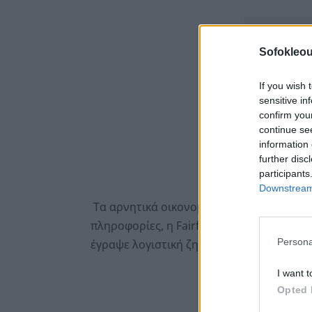
Sofokleou
If you wish 
sensitive in
confirm you
continue se
information 
further disc
participants
Downstream 
Τα αρνητικά οικονομικά αποτελέσματα ε
πληροφορίες, η Fairfax του Πρεμ Γουάτσα 
Persona
έγραψε λογιστική ζημία από την πώληση 
I want t
Opted 