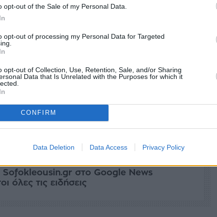
o opt-out of the Sale of my Personal Data.
In
to opt-out of processing my Personal Data for Targeted
ing.
In
o opt-out of Collection, Use, Retention, Sale, and/or Sharing
ersonal Data that Is Unrelated with the Purposes for which it
lected.
In
CONFIRM
facebook
tweet
share
Data Deletion
Data Access
Privacy Policy
 Sofokleousin.gr στο Google News
ι όλες τις ειδήσεις