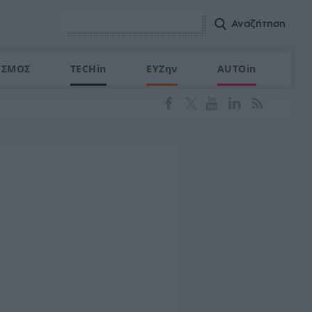
ΙΣΜΟΣ
TECHin
ΕΥΖην
AUTOin