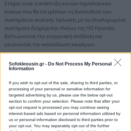
Στόχος είναι η ανάπτυξη κοινών τεχνολογικών
λύσεων που θα επιτρέπουν τη διασύνδεση των
συστημάτων αιολικής πρόωσης με τα ολοκληρωμένα
συστήματα διαχείρισης πλοίων της HD Hyundai,
βελτιώνοντας την ενεργειακή απόδοση και
μειώνοντας την κατανάλωση καυσίμων.
Η συνεργασία αποκτά ιδιαίτερη σημασία σε μια
Sofokleousin.gr -
Do Not Process My Personal
περίοδο κατά την οποία η διεθνής ναυτιλία
Information
επιταχύνει τις προσπάθειές της για τη μείωση των
If you wish to opt-out of the sale, sharing to third parties, or
εκπομπών αερίων του θερμοκηπίου και τη
processing of your personal or sensitive information for
συμμόρφωση με τους ολοένα αυστηρότερους
targeted advertising by us, please use the below opt-out
περιβαλλοντικούς κανονισμούς.
section to confirm your selection. Please note that after your
opt-out request is processed you may continue seeing
interest-based ads based on personal information utilized by
Οι δύο εταιρείες εκτιμούν ότι η αξιοποίηση της
us or personal information disclosed to third parties prior to
αιολικής ενέργειας μπορεί να αποτελέσει ένα από τα
your opt-out. You may separately opt-out of the further