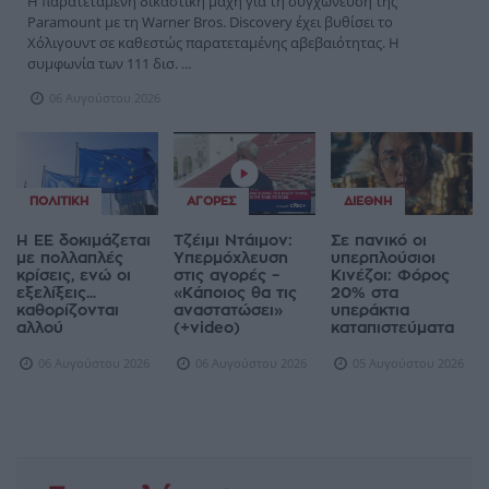
Η παρατεταμένη δικαστική μάχη για τη συγχώνευση της
Paramount με τη Warner Bros. Discovery έχει βυθίσει το
Χόλιγουντ σε καθεστώς παρατεταμένης αβεβαιότητας. Η
συμφωνία των 111 δισ. ...
06 Αυγούστου 2026
ΠΟΛΙΤΙΚΉ
ΑΓΟΡΈΣ
ΔΙΕΘΝΉ
Η ΕΕ δοκιμάζεται
Τζέιμι Ντάιμον:
Σε πανικό οι
με πολλαπλές
Υπερμόχλευση
υπερπλούσιοι
κρίσεις, ενώ οι
στις αγορές –
Κινέζοι: Φόρος
εξελίξεις...
«Κάποιος θα τις
20% στα
καθορίζονται
αναστατώσει»
υπεράκτια
αλλού
(+video)
καταπιστεύματα
06 Αυγούστου 2026
06 Αυγούστου 2026
05 Αυγούστου 2026