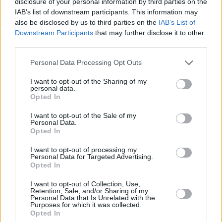
disclosure of your personal information by third parties on the
βασικά εργαλεία για την επίτευξη των στόχων
IAB’s list of downstream participants. This information may
απανθρακοποίησης του κλάδου.
also be disclosed by us to third parties on the
IAB’s List of
Downstream Participants
that may further disclose it to other
third parties.
Στο επίκεντρο της συνεργασίας βρίσκεται η
τεχνολογία WindWings®, ένα σύστημα μεγάλων
Personal Data Processing Opt Outs
άκαμπτων πτερυγίων που τοποθετούνται στο
I want to opt-out of the Sharing of my
κατάστρωμα των πλοίων και λειτουργούν ως
personal data.
Opted In
σύγχρονα, αυτοματοποιημένα ιστία.
I want to opt-out of the Sale of my
Personal Data.
Μέσω προηγμένων συστημάτων ελέγχου
Opted In
προσαρμόζονται διαρκώς στις καιρικές συνθήκες και
I want to opt-out of processing my
Personal Data for Targeted Advertising.
στην κατεύθυνση του ανέμου, προσφέροντας
Opted In
πρόσθετη ώθηση στο πλοίο και περιορίζοντας την
I want to opt-out of Collection, Use,
κατανάλωση καυσίμου. Ανάλογα με τον τύπο του
Retention, Sale, and/or Sharing of my
Personal Data that Is Unrelated with the
πλοίου και τη διαδρομή, οι εξοικονομήσεις μπορούν
Purposes for which it was collected.
να φθάσουν ακόμη και το 30%.
Opted In