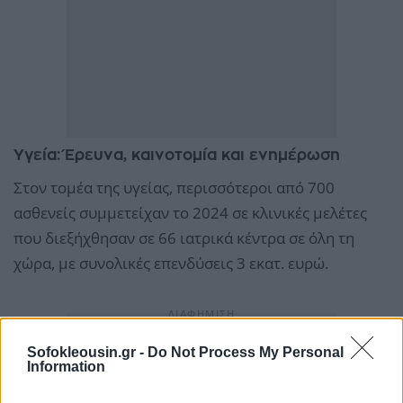
Υγεία: Έρευνα, καινοτομία και ενημέρωση
Στον τομέα της υγείας, περισσότεροι από 700
ασθενείς συμμετείχαν το 2024 σε κλινικές μελέτες
που διεξήχθησαν σε 66 ιατρικά κέντρα σε όλη τη
χώρα, με συνολικές επενδύσεις 3 εκατ. ευρώ.
Sofokleousin.gr -
Do Not Process My Personal
Information