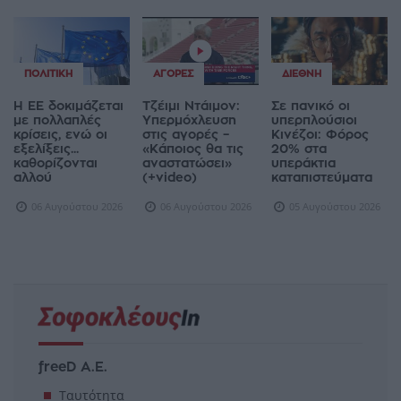
ΠΟΛΙΤΙΚΉ
ΑΓΟΡΈΣ
ΔΙΕΘΝΉ
Η ΕΕ δοκιμάζεται
Τζέιμι Ντάιμον:
Σε πανικό οι
με πολλαπλές
Υπερμόχλευση
υπερπλούσιοι
κρίσεις, ενώ οι
στις αγορές –
Κινέζοι: Φόρος
εξελίξεις...
«Κάποιος θα τις
20% στα
καθορίζονται
αναστατώσει»
υπεράκτια
αλλού
(+video)
καταπιστεύματα
06 Αυγούστου 2026
06 Αυγούστου 2026
05 Αυγούστου 2026