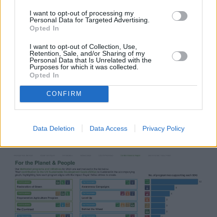
I want to opt-out of processing my
Personal Data for Targeted Advertising.
Opted In
Εκπαιδευτικές πλατφόρμες όπως η Radiology
I want to opt-out of Collection, Use,
Academy, καθώς και εξειδικευμένα trainings για
Retention, Sale, and/or Sharing of my
Personal Data that Is Unrelated with the
σκιαγραφικά μέσα συνέβαλαν στην επιμόρφωση των
Purposes for which it was collected.
Opted In
επαγγελματιών υγείας.
CONFIRM
Παράλληλα, ενημερωτικές καμπάνιες για πρόληψη
και έγκαιρη διάγνωση έφτασαν σε περισσότερους
Data Deletion
Data Access
Privacy Policy
από 3,5 εκατομμύρια πολίτες.