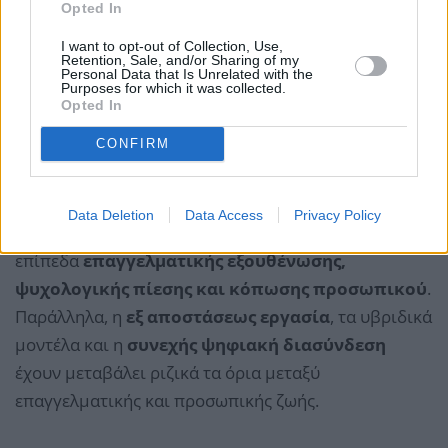
Opted In
I want to opt-out of Collection, Use,
Retention, Sale, and/or Sharing of my
Personal Data that Is Unrelated with the
Purposes for which it was collected.
Opted In
CONFIRM
Data Deletion
Data Access
Privacy Policy
Οι επιχειρήσεις αντιμετωπίζουν αυξανόμενα
επίπεδα
επαγγελματικής εξουθένωσης,
ψυχολογικής πίεσης και κόπωσης προσωπικού
.
Παράλληλα, η
εξ αποστάσεως εργασία
, τα υβριδικά
μοντέλα και η
συνεχής ψηφιακή διασύνδεση
έχουν μεταβάλει ριζικά τα όρια μεταξύ
επαγγελματικής και προσωπικής ζωής.