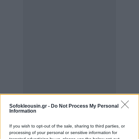
Η ευεξία αποκτά οικονομική διάσταση
Sofokleousin.gr -
Do Not Process My Personal
Information
Η λέξη «ευεξία» χρησιμοποιήθηκε τόσο πολύ τα
τελευταία χρόνια, που κινδυνεύει να χάσει το νόημά
If you wish to opt-out of the sale, sharing to third parties, or
της. Ωστόσο, πίσω από τον όρο υπάρχει ένα
processing of your personal or sensitive information for
targeted advertising by us, please use the below opt-out