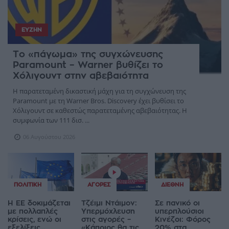
ΕΥΖΗΝ
Το «πάγωμα» της συγχώνευσης
Paramount – Warner βυθίζει το
Χόλιγουντ στην αβεβαιότητα
Η παρατεταμένη δικαστική μάχη για τη συγχώνευση της
Paramount με τη Warner Bros. Discovery έχει βυθίσει το
Χόλιγουντ σε καθεστώς παρατεταμένης αβεβαιότητας. Η
συμφωνία των 111 δισ. ...
06 Αυγούστου 2026
ΠΟΛΙΤΙΚΉ
ΑΓΟΡΈΣ
ΔΙΕΘΝΉ
Η ΕΕ δοκιμάζεται
Τζέιμι Ντάιμον:
Σε πανικό οι
με πολλαπλές
Υπερμόχλευση
υπερπλούσιοι
κρίσεις, ενώ οι
στις αγορές –
Κινέζοι: Φόρος
εξελίξεις...
«Κάποιος θα τις
20% στα