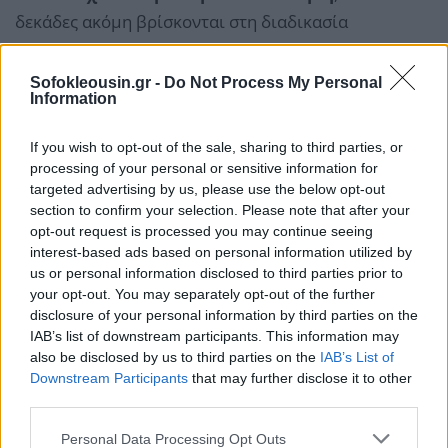
δεκάδες ακόμη βρίσκονται στη διαδικασία
αξιολόγησης. Το ενδιαφέρον μάλιστα αρχίζει να
επεκτείνεται και σε άλλες περιοχές της Ευρώπης με
Sofokleousin.gr -
Do Not Process My Personal
Information
υψηλό κίνδυνο πυρκαγιών, όπως η
νότια Γαλλία, η
Βουλγαρία
και τα
Κανάρια Νησιά
.
If you wish to opt-out of the sale, sharing to third parties, or
processing of your personal or sensitive information for
targeted advertising by us, please use the below opt-out
section to confirm your selection. Please note that after your
opt-out request is processed you may continue seeing
interest-based ads based on personal information utilized by
us or personal information disclosed to third parties prior to
your opt-out. You may separately opt-out of the further
disclosure of your personal information by third parties on the
IAB’s list of downstream participants. This information may
also be disclosed by us to third parties on the
IAB’s List of
Downstream Participants
that may further disclose it to other
third parties.
Personal Data Processing Opt Outs