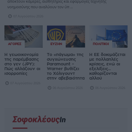
αποκτούν κάμερες, αισθητήρες και εφαρμογές τεχνητής
νοημοσύνης που αναλύουν τον ύπ ...
07 Αυγούστου 2026
ΑΓΟΡΈΣ
ΕΥΖΗΝ
ΠΟΛΙΤΙΚΉ
Η γεωοικονομία
Το «πάγωμα» της
Η ΕΕ δοκιμάζεται
της παρέμβασης
συγχώνευσης
με πολλαπλές
στο γεν (JPY):
Paramount –
κρίσεις, ενώ οι
Πώς αλλάζουν οι
Warner βυθίζει
εξελίξεις...
ισορροπίες
το Χόλιγουντ
καθορίζονται
στην αβεβαιότητα
αλλού
07 Αυγούστου 2026
06 Αυγούστου 2026
06 Αυγούστου 2026