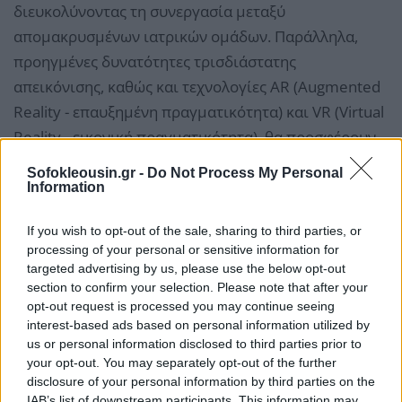
διευκολύνοντας τη συνεργασία μεταξύ
απομακρυσμένων ιατρικών ομάδων. Παράλληλα,
προηγμένες δυνατότητες τρισδιάστατης
απεικόνισης, καθώς και τεχνολογίες AR (Augmented
Reality - επαυξημένη πραγματικότητα) και VR (Virtual
Reality - εικονική πραγματικότητα), θα προσφέρουν
στους ιατρούς πιο ολοκληρωμένη εικόνα των
Sofokleousin.gr -
Do Not Process My Personal
περιστατικών, συμβάλλοντας στην καλύτερη
Information
προετοιμασία, τον σχεδιασμό σύνθετων επεμβάσεων
If you wish to opt-out of the sale, sharing to third parties, or
και τη λήψη πιο ακριβών κλινικών αποφάσεων.
processing of your personal or sensitive information for
Τέλος, οι υπεύθυνοι λειτουργίας του Νοσοκομείου
targeted advertising by us, please use the below opt-out
θα μπορούν να διαχειρίζονται το περιβαλλοντικό
section to confirm your selection. Please note that after your
opt-out request is processed you may continue seeing
αποτύπωμα και, με την υποστήριξη εργαλείων
interest-based ads based on personal information utilized by
Τεχνητής Νοημοσύνης, να στοχεύσουν στη
us or personal information disclosed to third parties prior to
βελτιστοποίηση του.
your opt-out. You may separately opt-out of the further
disclosure of your personal information by third parties on the
IAB’s list of downstream participants. This information may