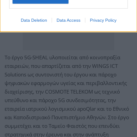
Data Deletion
Data Access
Privacy Policy
Το έργο 5G-SHEAL υλοποιείται από κοινοπραξία
εταιρειών, που απαρτίζεται από την WINGS ICT
Solutions ως συντονιστή του έργου και πάροχο
ψηφιακών εφαρμογών υγείας και περιβαλλοντικής
διαχείρισης, την COSMOTE TELEKOM ως τεχνικό
υπεύθυνο και πάροχο 5G συνδεσιμότητας, την
εταιρεία ιατρικού λογισμικού apoQlar και το Εθνικό
και Καποδιστριακό Πανεπιστήμιο Αθηνών. Στο έργο
συμμετέχει και το Ταμείο Φαιστός που επενδύει
στρατηγικά στην έρευνα και στην ανάπτυξη