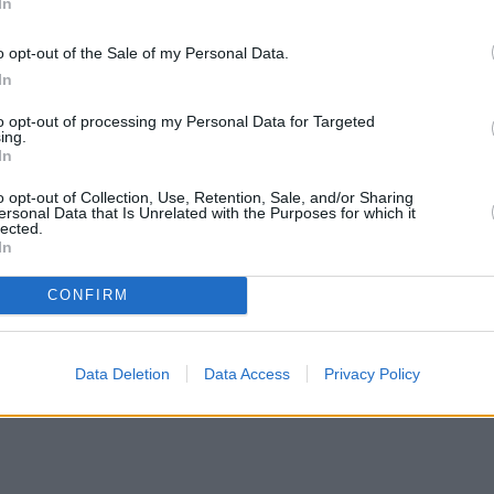
In
ρόταση για την απόκτηση επιπλέον μετοχών της
o opt-out of the Sale of my Personal Data.
In
to opt-out of processing my Personal Data for Targeted
ing.
In
o opt-out of Collection, Use, Retention, Sale, and/or Sharing
ersonal Data that Is Unrelated with the Purposes for which it
lected.
In
CONFIRM
Data Deletion
Data Access
Privacy Policy