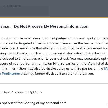
sin.gr -
Do Not Process My Personal Information
to opt-out of the sale, sharing to third parties, or processing of your per
formation for targeted advertising by us, please use the below opt-out s
r selection. Please note that after your opt-out request is processed y
eing interest-based ads based on personal information utilized by us or
disclosed to third parties prior to your opt-out. You may separately opt-
losure of your personal information by third parties on the IAB’s list of
. This information may also be disclosed by us to third parties on the
IA
λλαπλασιαστή EBITDA 7,1x για το 2025, μετά από
Participants
that may further disclose it to other third parties.
. δολαρίων σε ετήσια βάση έως το τρίτο έτος. Η
 ανά μετοχή (EPS) και τις ελεύθερες ταμειακές ροές
πόδοση επί του επενδεδυμένου κεφαλαίου (ROIC) από το
l Data Processing Opt Outs
o opt-out of the Sharing of my personal data.