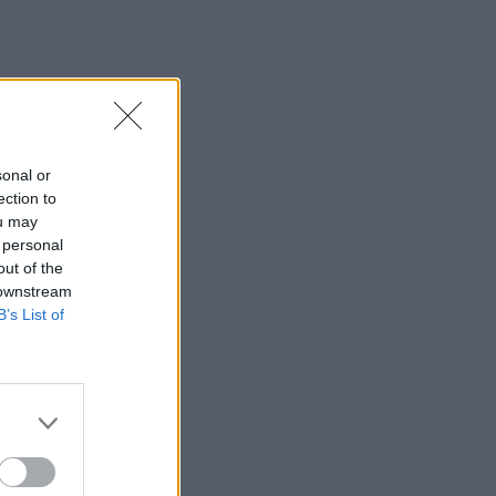
sonal or
ection to
ou may
 personal
out of the
 downstream
B’s List of