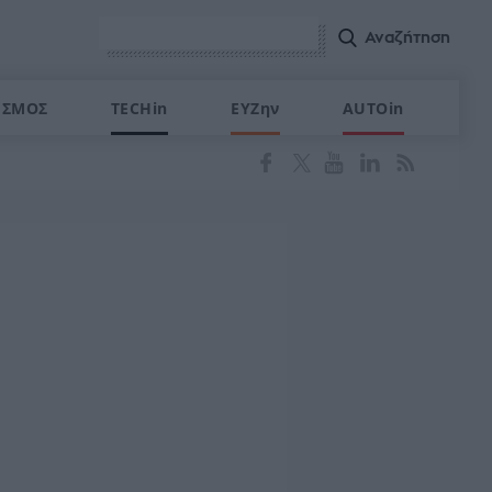
ΙΣΜΟΣ
TECHin
ΕΥΖην
AUTOin