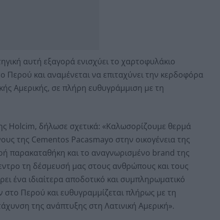
ηγική αυτή εξαγορά ενισχύει το χαρτοφυλάκιο
το Περού και αναμένεται να επιταχύνει την κερδοφόρα
κής Αμερικής, σε πλήρη ευθυγράμμιση με τη
της Holcim, δήλωσε σχετικά: «Καλωσορίζουμε θερμά
νους της Cementos Pacasmayo στην οικογένεια της
υρή παρακαταθήκη και το αναγνωρισμένο brand της
εντρο τη δέσμευσή μας στους ανθρώπους και τους
ρει ένα ιδιαίτερα αποδοτικό και συμπληρωματικό
 στο Περού και ευθυγραμμίζεται πλήρως με τη
τάχυνση της ανάπτυξης στη Λατινική Αμερική».