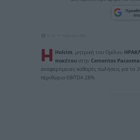
Προσθή
στ
11:07, 01 Απριλίου 2026
Η
Holcim
, μητρική του Ομίλου
ΗΡΑΚ
πακέτου
στην
Cementos Pacasma
αναφερόμενες καθαρές πωλήσεις για το 
περιθώριο EBITDA 28%.