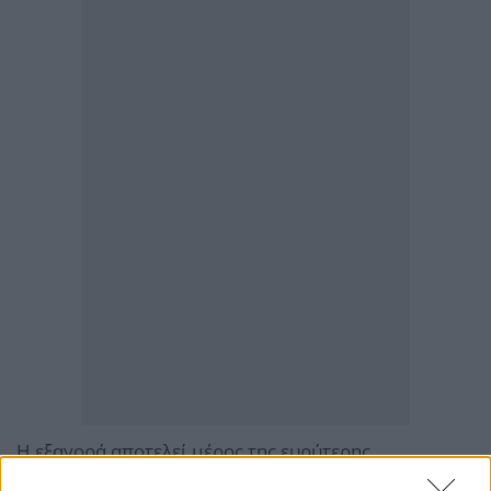
Η εξαγορά αποτελεί μέρος της ευρύτερης
στρατηγικής ανάπτυξης της Renk, η οποία επιδιώκει