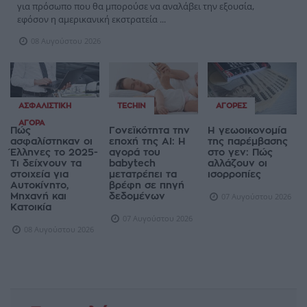
για πρόσωπο που θα μπορούσε να αναλάβει την εξουσία,
εφόσον η αμερικανική εκστρατεία ...
08 Αυγούστου 2026
ΑΣΦΑΛΙΣΤΙΚΉ
TECHIN
ΑΓΟΡΈΣ
ΑΓΟΡΆ
Πώς
Γονεϊκότητα την
Η γεωοικονομία
ασφαλίστηκαν οι
εποχή της AI: Η
της παρέμβασης
Έλληνες το 2025-
αγορά του
στο γεν: Πώς
Τι δείχνουν τα
babytech
αλλάζουν οι
στοιχεία για
μετατρέπει τα
ισορροπίες
Αυτοκίνητο,
βρέφη σε πηγή
Μηχανή και
δεδομένων
07 Αυγούστου 2026
Κατοικία
07 Αυγούστου 2026
08 Αυγούστου 2026