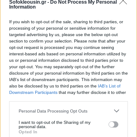
Sofokleousin.gr -
Do Not Process My Personal
να αξιοποιήσει τη σημαντική αύξηση των αμυντικών
Information
δαπανών στην Ευρώπη, καθώς οι χώρες της ηπείρου
If you wish to opt-out of the sale, sharing to third parties, or
ενισχύουν τις στρατιωτικές τους δυνατότητες εν
processing of your personal or sensitive information for
μέσω των νέων γεωπολιτικών προκλήσεων.
targeted advertising by us, please use the below opt-out
section to confirm your selection. Please note that after your
Συνεχίζεται η συγκέντρωση στον ευρωπαϊκό
opt-out request is processed you may continue seeing
αμυντικό κλάδο
interest-based ads based on personal information utilized by
us or personal information disclosed to third parties prior to
your opt-out. You may separately opt-out of the further
disclosure of your personal information by third parties on the
IAB’s list of downstream participants. This information may
also be disclosed by us to third parties on the
IAB’s List of
Downstream Participants
that may further disclose it to other
third parties.
Personal Data Processing Opt Outs
I want to opt-out of the Sharing of my
personal data.
Opted In