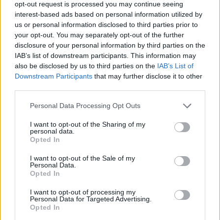
opt-out request is processed you may continue seeing
interest-based ads based on personal information utilized by
us or personal information disclosed to third parties prior to
your opt-out. You may separately opt-out of the further
disclosure of your personal information by third parties on the
IAB’s list of downstream participants. This information may
also be disclosed by us to third parties on the
IAB’s List of
Downstream Participants
that may further disclose it to other
third parties.
Personal Data Processing Opt Outs
I want to opt-out of the Sharing of my
Για το 2026, η Counterpoint προβλέπει
πτώση των
personal data.
Opted In
παγκόσμιων αποστολών
smartphones κατά 2,1%,
καθώς οι
αυξανόμενες τιμές
των chips και των
I want to opt-out of the Sale of my
Personal Data.
εξαρτημάτων αναμένεται να περιορίσουν τη ζήτηση.
Opted In
I want to opt-out of processing my
Η παγκόσμια εφοδιαστική αλυσίδα ηλεκτρονικών
Personal Data for Targeted Advertising.
έχει επηρεαστεί από
ελλείψεις σε legacy memory
Opted In