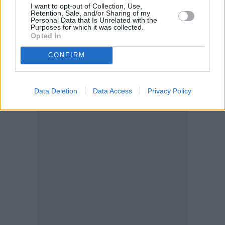
chips
, καθώς οι κατασκευαστές στρέφονται σε πιο
I want to opt-out of Collection, Use,
Retention, Sale, and/or Sharing of my
προηγμένες μνήμες, που προορίζονται για
Personal Data that Is Unrelated with the
Purposes for which it was collected.
εφαρμογές τεχνητής νοημοσύνης.
Opted In
CONFIRM
Data Deletion
Data Access
Privacy Policy