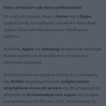
Ποιοι αντέχουν και ποιοι κινδυνεύουν
Οι κινεζικές μάρκες, όπως η
Honor
και η
Oppo
,
εμφανίζονται πιο ευάλωτες, ειδικά στο entry-level
τμήμα, λόγω των περιορισμένων περιθωρίων
κέρδους.
Αντίθετα,
Apple
και
Samsung
θεωρούνται καλύτερα
θωρακισμένες για να αντέξουν τις πιέσεις των
επόμενων τριμήνων.
Η Counterpoint επισημαίνει επίσης ότι η απόφαση
της
Nvidia
να χρησιμοποιήσει
μνήμες τύπου
smartphone στους AI servers
της θα μπορούσε να
οδηγήσει σε
διπλασιασμό των τιμών
στις μνήμες
για servers έως τα τέλη του 2026, επιτείνοντας τις