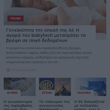
TECHIN
Γονεϊκότητα την εποχή της AI: Η
αγορά του babytech μετατρέπει τα
βρέφη σε πηγή δεδομένων
Η αγορά των συσκευών παρακολούθησης βρεφών
αναπτύσσεται ταχέως, καθώς όλο και περισσότεροι γονείς
αποκτούν κάμερες, αισθητήρες και εφαρμογές τεχνητής
νοημοσύνης που αναλύουν τον ύπ ...
07 Αυγούστου 2026
ΑΓΟΡΈΣ
ΕΥΖΗΝ
ΠΟΛΙΤΙΚΉ
Η γεωοικονομία
Το «πάγωμα» της
Η ΕΕ δοκιμάζεται
της παρέμβασης
συγχώνευσης
με πολλαπλές
στο γεν: Πώς
Paramount –
κρίσεις, ενώ οι