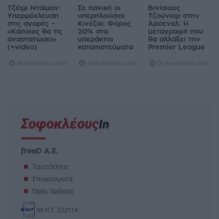
Τζέιμι Ντάιμον:
Σε πανικό οι
Βινίσιους
Υπερμόχλευση
υπερπλούσιοι
Τζούνιορ στην
στις αγορές –
Κινέζοι: Φόρος
Άρσεναλ: Η
«Κάποιος θα τις
20% στα
μεταγραφή που
αναστατώσει»
υπεράκτια
θα αλλάξει την
(+video)
καταπιστεύματα
Premier League
06 Αυγούστου 2026
05 Αυγούστου 2026
05 Αυγούστου 2026