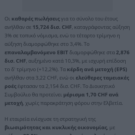
Οι
καθαρές πωλήσεις
για το σύνολο του έτους
ανήλθαν σε
15,724 δισ. CHF
, καταγράφοντας αύξηση
3% σε τοπικό νόμισμα, ενώ το τέταρτο τρίμηνο η
αύξηση διαμορφώθηκε στο 3,4%. Το
επαναλαμβανόμενο EBIT
διαμορφώθηκε στα
2,876
δισ. CHF
, αυξημένο κατά 10,3%, με ισχυρή επίδοση
το δ' τρίμηνο (+12,2%). Τα
κέρδη ανά μετοχή (EPS)
ανήλθαν στα 3,22 CHF, ενώ οι
ελεύθερες ταμειακές
ροές
έφτασαν τα 2,154 δισ. CHF. Το Διοικητικό
Συμβούλιο θα προτείνει
μέρισμα 1,70 CHF ανά
μετοχή
, χωρίς παρακράτηση φόρου στην Ελβετία.
Η εταιρεία ενίσχυσε τη στρατηγική της
βιωσιμότητας και κυκλικής οικονομίας
, με