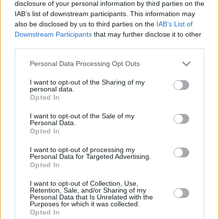
disclosure of your personal information by third parties on the
Οι δύο όμιλοι υπογραμμίζουν ότι η συνεργασία
IAB’s list of downstream participants. This information may
αντανακλά κοινή δέσμευση για την ενίσχυση της
also be disclosed by us to third parties on the
IAB’s List of
ενεργειακής ασφάλειας της Ευρώπης και για
Downstream Participants
that may further disclose it to other
third parties.
επενδύσεις σε κρίσιμες ενεργειακές υποδομές που
θα στηρίξουν έναν πιο αξιόπιστο και
Personal Data Processing Opt Outs
διαφοροποιημένο εφοδιασμό φυσικού αερίου.
I want to opt-out of the Sharing of my
personal data.
Opted In
I want to opt-out of the Sale of my
Personal Data.
Opted In
I want to opt-out of processing my
Personal Data for Targeted Advertising.
Opted In
I want to opt-out of Collection, Use,
Retention, Sale, and/or Sharing of my
Personal Data that Is Unrelated with the
Purposes for which it was collected.
Opted In