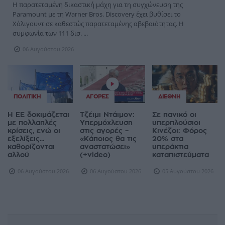
Η παρατεταμένη δικαστική μάχη για τη συγχώνευση της
Paramount με τη Warner Bros. Discovery έχει βυθίσει το
Χόλιγουντ σε καθεστώς παρατεταμένης αβεβαιότητας. Η
συμφωνία των 111 δισ. ...
06 Αυγούστου 2026
ΠΟΛΙΤΙΚΉ
ΑΓΟΡΈΣ
ΔΙΕΘΝΉ
Η ΕΕ δοκιμάζεται
Τζέιμι Ντάιμον:
Σε πανικό οι
με πολλαπλές
Υπερμόχλευση
υπερπλούσιοι
κρίσεις, ενώ οι
στις αγορές –
Κινέζοι: Φόρος
εξελίξεις...
«Κάποιος θα τις
20% στα
καθορίζονται
αναστατώσει»
υπεράκτια
αλλού
(+video)
καταπιστεύματα
06 Αυγούστου 2026
06 Αυγούστου 2026
05 Αυγούστου 2026