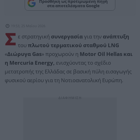
Προσθήκη ως προτιμώμενη πηγή
στα αποτελέσματα Google
19:53, 25 Μαΐου 2026
Σ
ε στρατηγική
συνεργασία
για την
ανάπτυξη
του
πλωτού τερματικού σταθμού LNG
«
Διώρυγα Gas
» προχωρούν η
Motor Oil Hellas και
η Mercuria Energy,
ενισχύοντας το σχέδιο
μετατροπής της Ελλάδας σε βασική πύλη εισαγωγής
φυσικού αερίου για τη Νοτιοανατολική Ευρώπη.