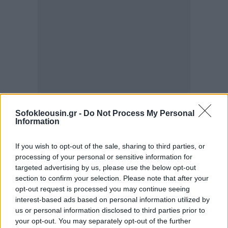
Sofokleousin.gr -
Do Not Process My Personal
Η συμφωνία προβλέπει σταδιακή συνεργασία σε
Information
θέματα δέσμευσης δυναμικότητας
If you wish to opt-out of the sale, sharing to third parties, or
επαναεριοποίησης, μακροχρόνιου εφοδιασμού LNG
processing of your personal or sensitive information for
από τη Mercuria προς τη Mοtor Oil μέσω του
targeted advertising by us, please use the below opt-out
σταθμού, αλλά και από κοινού ανάπτυξη του
section to confirm your selection. Please note that after your
opt-out request is processed you may continue seeing
απαραίτητου εμπορικού και λειτουργικού πλαισίου
interest-based ads based on personal information utilized by
για τη θέση του έργου σε εμπορική λειτουργία.
us or personal information disclosed to third parties prior to
your opt-out. You may separately opt-out of the further