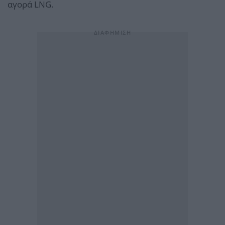
αγορά LNG.