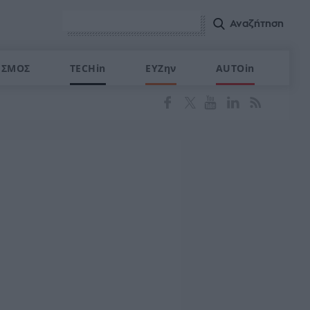
ΙΣΜΟΣ
TECHin
ΕΥΖην
AUTOin