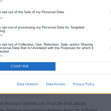
In
 και της προσθήκης των νέων «μπλοκ» νότια του
διετία θα δοθεί έμφαση στο μπλοκ νοτιοδυτικά της
o opt-out of the Sale of my Personal Data.
ο μπλοκ δυτικά της Κρήτης και θα προχωρήσουν τα
In
τια της Κρήτης.
to opt-out of processing my Personal Data for Targeted
ing.
In
o opt-out of Collection, Use, Retention, Sale, and/or Sharing
ersonal Data that Is Unrelated with the Purposes for which it
lected.
In
CONFIRM
Data Deletion
Data Access
Privacy Policy
 το δεύτερο τρίμηνο του έτους θα είναι ακόμη
ης ζήτησης στα καύσιμα κίνησης λόγω της αύξησης