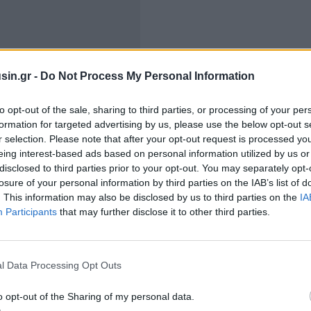
sin.gr -
Do Not Process My Personal Information
to opt-out of the sale, sharing to third parties, or processing of your per
formation for targeted advertising by us, please use the below opt-out s
r selection. Please note that after your opt-out request is processed y
ώτρηση στο Βόρειο Ιόνιο, δυτικά της Κέρκυρας, η
eing interest-based ads based on personal information utilized by us or
disclosed to third parties prior to your opt-out. You may separately opt-
ο τρίμηνο του τρέχοντος έτους είτε στο πρώτο τρίμηνο
losure of your personal information by third parties on the IAB’s list of
ρχει κάτι που αξίζει να διερευνήσουμε περαιτέρω
»,
. This information may also be disclosed by us to third parties on the
IA
λου Ανδρέας Σιάμισιης, ενώ σύμφωνα με το
Participants
that may further disclose it to other third parties.
 τοποθετείται στον Φεβρουάριο του 2027.
πραξία συμμετέχουν η Energean και η ExxonMobil.
l Data Processing Opt Outs
της, στα οποία η εταιρεία δραστηριοποιείται μαζί με
o opt-out of the Sharing of my personal data.
ι έγινε αναδιάρθρωση του χαρτοφυλακίου, δεδομένων