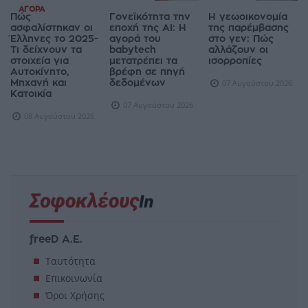
ΑΓΟΡΆ
Πώς
Γονεϊκότητα την
Η γεωοικονομία
ασφαλίστηκαν οι
εποχή της AI: Η
της παρέμβασης
Έλληνες το 2025-
αγορά του
στο γεν: Πώς
Τι δείχνουν τα
babytech
αλλάζουν οι
στοιχεία για
μετατρέπει τα
ισορροπίες
Αυτοκίνητο,
βρέφη σε πηγή
Μηχανή και
δεδομένων
07 Αυγούστου 2026
Κατοικία
07 Αυγούστου 2026
08 Αυγούστου 2026
freeD Α.Ε.
Ταυτότητα
Επικοινωνία
Όροι Χρήσης