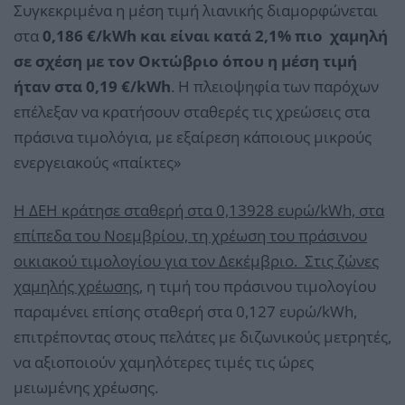
Συγκεκριμένα η μέση τιμή λιανικής διαμορφώνεται
στα
0,186 €/kWh και είναι κατά 2,1% πιο χαμηλή
σε σχέση με τον Οκτώβριο όπου η μέση τιμή
ήταν στα 0,19 €/kWh
. Η πλειοψηφία των παρόχων
επέλεξαν να κρατήσουν σταθερές τις χρεώσεις στα
πράσινα τιμολόγια, με εξαίρεση κάποιους μικρούς
ενεργειακούς «παίκτες»
Η ΔΕΗ κράτησε σταθερή στα 0,13928 ευρώ/kWh, στα
επίπεδα του Νοεμβρίου, τη χρέωση του πράσινου
οικιακού τιμολογίου για τον Δεκέμβριο. Στις ζώνες
χαμηλής χρέωσης
, η τιμή του πράσινου τιμολογίου
παραμένει επίσης σταθερή στα 0,127 ευρώ/kWh,
επιτρέποντας στους πελάτες με διζωνικούς μετρητές,
να αξιοποιούν χαμηλότερες τιμές τις ώρες
μειωμένης χρέωσης.