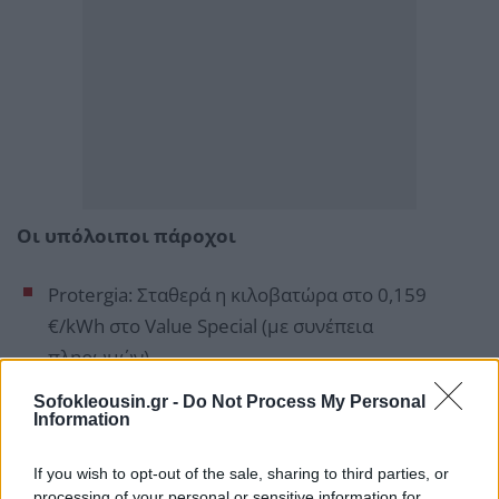
Οι υπόλοιποι πάροχοι
Protergia: Σταθερά η κιλοβατώρα στο 0,159
€/kWh στο Value Special (με συνέπεια
πληρωμών).
ΗΡΩΝ: Αμετάβλητο το BASIC HOME στα 0,1476
Sofokleousin.gr -
Do Not Process My Personal
Information
€/kWh.
Enerwave (πρώην Elpedison): Σταθερή τιμή για τις
If you wish to opt-out of the sale, sharing to third parties, or
πρώτες 100 kWh (0,15241 €/kWh), ενώ στη
processing of your personal or sensitive information for