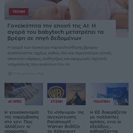
TECHIN
Γονεϊκότητα την εποχή της AI: Η
αγορά του babytech μετατρέπει τα
βρέφη σε πηγή δεδομένων
Η αγορά των συσκευών παρακολούθησης βρεφών
αναπτύσσεται ταχέως, καθώς όλο και περισσότεροι γονείς
αποκτούν κάμερες, αισθητήρες και εφαρμογές τεχνητής
νοημοσύνης που αναλύουν τον ύπ ...
07 Αυγούστου 2026
ΑΓΟΡΈΣ
ΕΥΖΗΝ
ΠΟΛΙΤΙΚΉ
Η γεωοικονομία
Το «πάγωμα» της
Η ΕΕ δοκιμάζεται
της παρέμβασης
συγχώνευσης
με πολλαπλές
στο γεν: Πώς
Paramount –
κρίσεις, ενώ οι
αλλάζουν οι
Warner βυθίζει
εξελίξεις...
ισορροπίες
το Χόλιγουντ
καθορίζονται