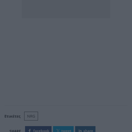
Ετικέτες
NRG
facebook
tweet
share