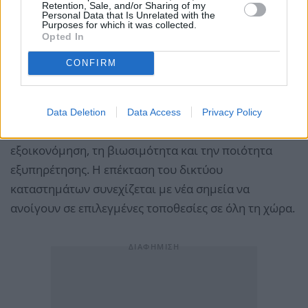
Retention, Sale, and/or Sharing of my
Personal Data that Is Unrelated with the
επενδύσεις που ενισχύουν την τοπική αγορά και
Purposes for which it was collected.
προσφέρουν ποιοτικές υπηρεσίες στους δημότες
Opted In
μας».
CONFIRM
Η nrg παραμένει προσηλωμένη στον στόχο της να
αποτελεί αξιόπιστο συνεργάτη στην ενεργειακή
Data Deletion
Data Access
Privacy Policy
καθημερινότητα των καταναλωτών, με έμφαση στην
εξοικονόμηση, τη βιωσιμότητα και την ποιότητα
εξυπηρέτησης. Η επέκταση του δικτύου
καταστημάτων συνεχίζεται με νέα σημεία να
ανοίγουν σε επιλεγμένες τοποθεσίες σε όλη τη χώρα.