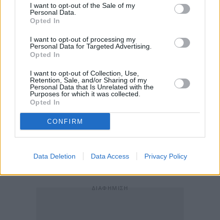
I want to opt-out of the Sale of my
Personal Data.
Opted In
I want to opt-out of processing my
Personal Data for Targeted Advertising.
Opted In
I want to opt-out of Collection, Use,
Retention, Sale, and/or Sharing of my
«Ο χώρος αυτός θα αποτελέσει ένα ασφαλές
Personal Data that Is Unrelated with the
Purposes for which it was collected.
καταφύγιο για γυναίκες που χρειάζονται
Opted In
στήριξη και ενδυνάμωση. Οι νέοι χώροι θα
αποτελέσουν τόπους εκμάθησης, δημιουργίας
CONFIRM
και ελπίδας για πολλές γυναίκες.»
Data Deletion
Data Access
Privacy Policy
Συμπληρωματικές παρεμβάσεις σε
Θεσσαλονίκη και Κομοτηνή