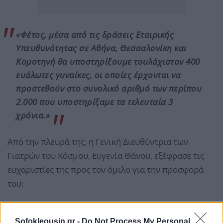
«Φέτος, μέσα από τις δράσεις Εταιρικής
Υπευθυνότητας σε Αθήνα, Θεσσαλονίκη και
Κομοτηνή θα υποστηρίξουμε τουλάχιστον 400
ευάλωτες γυναίκες, οι οποίες έρχονται να
προστεθούν στο συνολικό αριθμό των περίπου
2.000 που υποστηρίξαμε τα τελευταία 3
χρόνια.»
Από την πλευρά της, η Γενική Διευθύντρια των
Γιατρών του Κόσμου, Ευγενία Θάνου, εξέφρασε τις
ευχαριστίες της προς τον όμιλο για την προσφορά
του:
Sofokleousin.gr -
Do Not Process My Personal