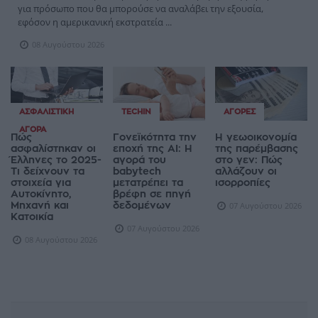
για πρόσωπο που θα μπορούσε να αναλάβει την εξουσία,
εφόσον η αμερικανική εκστρατεία ...
08 Αυγούστου 2026
ΑΣΦΑΛΙΣΤΙΚΉ
TECHIN
ΑΓΟΡΈΣ
ΑΓΟΡΆ
Πώς
Γονεϊκότητα την
Η γεωοικονομία
ασφαλίστηκαν οι
εποχή της AI: Η
της παρέμβασης
Έλληνες το 2025-
αγορά του
στο γεν: Πώς
Τι δείχνουν τα
babytech
αλλάζουν οι
στοιχεία για
μετατρέπει τα
ισορροπίες
Αυτοκίνητο,
βρέφη σε πηγή
Μηχανή και
δεδομένων
07 Αυγούστου 2026
Κατοικία
07 Αυγούστου 2026
08 Αυγούστου 2026