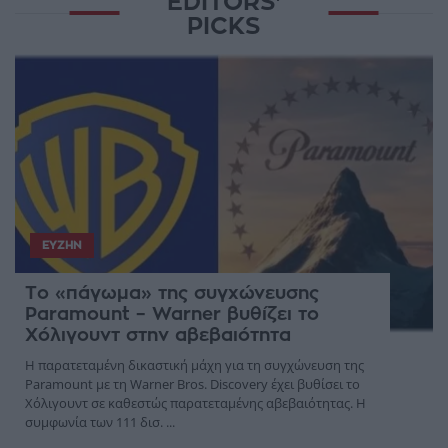
EDITORS'
PICKS
ΕΥΖΗΝ
Το «πάγωμα» της συγχώνευσης
Paramount – Warner βυθίζει το
Χόλιγουντ στην αβεβαιότητα
Η παρατεταμένη δικαστική μάχη για τη συγχώνευση της
Paramount με τη Warner Bros. Discovery έχει βυθίσει το
Χόλιγουντ σε καθεστώς παρατεταμένης αβεβαιότητας. Η
συμφωνία των 111 δισ. ...