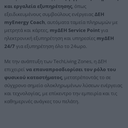
και εργαλεία εξυπηρέτησης
, όπως
εξειδικευμένους συμβούλους ενέργειας
ΔΕΗ
myEnergy Coach
, αυτόματα ταμεία πληρωμών με
μετρητά και κάρτες,
myΔΕΗ Service Point
για
ηλεκτρονική εξυπηρέτηση και υπηρεσίες
myΔΕΗ
24/7
για εξυπηρέτηση όλο το 24ωρο.
Με την ανάπτυξη των TechLiving Zones, η ΔΕΗ
επιχειρεί
να επαναπροσδιορίσει τον ρόλο του
φυσικού καταστήματος
, μετατρέποντάς το σε
σύγχρονο σημείο ολοκληρωμένων λύσεων ενέργειας
και τεχνολογίας, με επίκεντρο την εμπειρία και τις
καθημερινές ανάγκες του πελάτη.