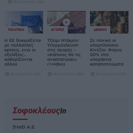
06 Αυγούστου 2026
ΠΟΛΙΤΙΚΉ
ΑΓΟΡΈΣ
ΔΙΕΘΝΉ
Η ΕΕ δοκιμάζεται
Τζέιμι Ντάιμον:
Σε πανικό οι
με πολλαπλές
Υπερμόχλευση
υπερπλούσιοι
κρίσεις, ενώ οι
στις αγορές –
Κινέζοι: Φόρος
εξελίξεις...
«Κάποιος θα τις
20% στα
καθορίζονται
αναστατώσει»
υπεράκτια
αλλού
(+video)
καταπιστεύματα
06 Αυγούστου 2026
06 Αυγούστου 2026
05 Αυγούστου 2026
freeD Α.Ε.