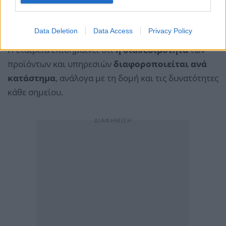
τεχνολογίας και ψυχαγωγίας μέσα στα καταστήματα
της ΔΕΗ.
Data Deletion
Data Access
Privacy Policy
Η εταιρεία επισημαίνει ότι
η διαθεσιμότητα
των
προϊόντων και υπηρεσιών
διαφοροποιείται ανά
κατάστημα
, ανάλογα με τη δομή και τις δυνατότητες
κάθε σημείου.