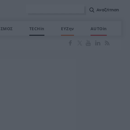
ΙΣΜΟΣ
TECHin
ΕΥΖην
AUTOin