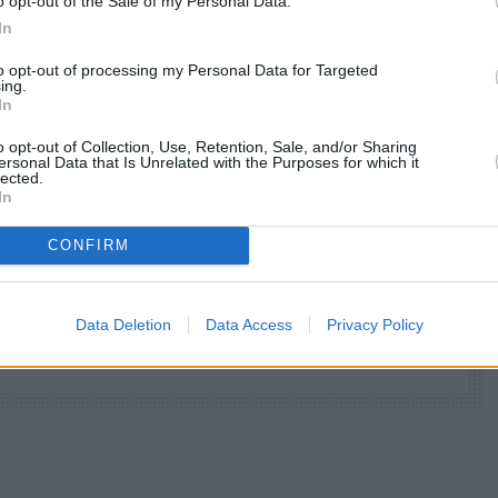
o opt-out of the Sale of my Personal Data.
In
to opt-out of processing my Personal Data for Targeted
ing.
In
o opt-out of Collection, Use, Retention, Sale, and/or Sharing
ersonal Data that Is Unrelated with the Purposes for which it
lected.
In
facebook
tweet
share
CONFIRM
Data Deletion
Data Access
Privacy Policy
 Sofokleousin.gr στο Google News
ι όλες τις ειδήσεις