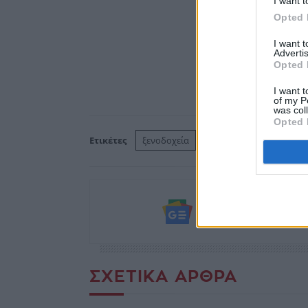
I want t
Opted 
I want 
Advertis
Opted 
I want t
of my P
was col
Opted 
Ετικέτες
ξενοδοχεία
Ακολουθήστε το
και μάθετε πρώτο
ΣΧΕΤΙΚΆ ΆΡΘΡΑ