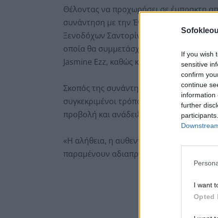
Θέλοντας να προχωρήσει σε έμπρακτη απο
συνάντηση με την Ένωση Ξενοδόχων Σαντ
Sofokleou
Ξενοδόχων Σαντορίνης, ορίστηκε επίσημη
οποία θα συμμετάσχουν η διευθύνουσα σύ
If you wish 
Jasmine Ezz, καθώς και ο πρόεδρος της Ε
sensitive in
confirm you
continue se
Σκοπός της συνάντησης από πλευράς της
information 
συγκεκριμένοι τρόποι με τους οποίους η 
further disc
προβολή και ανάδειξη της Σαντορίνης δι
participants
Downstream 
«Η αλήθεια, η αυθεντικότητα και ο σεβασ
παραμένουν αδιαπραγμάτευτα» υπογραμμ
Persona
I want t
Opted 