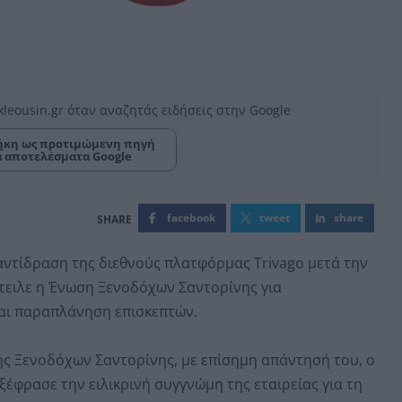
kleousin.gr όταν αναζητάς ειδήσεις στην Google
κη ως προτιμώμενη πηγή
α αποτελέσματα Google
facebook
tweet
share
αντίδραση της διεθνούς πλατφόρμας Trivago μετά την
τειλε η Ένωση Ξενοδόχων Σαντορίνης για
αι παραπλάνηση επισκεπτών.
ς Ξενοδόχων Σαντορίνης, με επίσημη απάντησή του, ο
ξέφρασε την ειλικρινή συγγνώμη της εταιρείας για τη