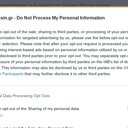
κατάσταση, η διοίκηση της Trivago ζήτησε άμεσα
ορίνης. Κατόπιν αυτού, σύμφωνα με την Ένωση
sin.gr -
Do Not Process My Personal Information
 τηλεδιάσκεψη για την Πέμπτη 9 Ιουλίου 2026, στην
μβουλος και διευθύντρια μάρκετινγκ της εταιρείας,
to opt-out of the sale, sharing to third parties, or processing of your per
ΞΣ Αντώνης Παγώνης.
formation for targeted advertising by us, please use the below opt-out s
r selection. Please note that after your opt-out request is processed y
eing interest-based ads based on personal information utilized by us or
 Ένωσης Ξενοδόχων, είναι να συζητηθούν
disclosed to third parties prior to your opt-out. You may separately opt-
Trivago θα συμβάλει θετικά και έμπρακτα στην ορθή
losure of your personal information by third parties on the IAB’s list of
εθνώς το επόμενο διάστημα.
. This information may also be disclosed by us to third parties on the
IA
Participants
that may further disclose it to other third parties.
μός στον τουριστικό κλάδο του νησιού μας
ίζει η Ένωση Ξενοδόχων Σαντορίνης.
l Data Processing Opt Outs
o opt-out of the Sharing of my personal data.
In