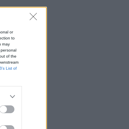
sonal or
ection to
ou may
 personal
out of the
 downstream
B’s List of