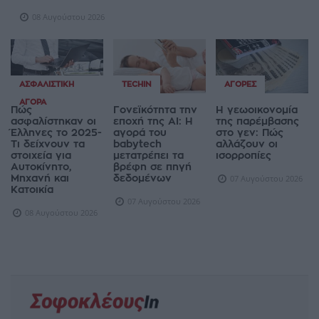
08 Αυγούστου 2026
ΑΣΦΑΛΙΣΤΙΚΉ
TECHIN
ΑΓΟΡΈΣ
ΑΓΟΡΆ
Πώς
Γονεϊκότητα την
Η γεωοικονομία
ασφαλίστηκαν οι
εποχή της AI: Η
της παρέμβασης
Έλληνες το 2025-
αγορά του
στο γεν: Πώς
Τι δείχνουν τα
babytech
αλλάζουν οι
στοιχεία για
μετατρέπει τα
ισορροπίες
Αυτοκίνητο,
βρέφη σε πηγή
Μηχανή και
δεδομένων
07 Αυγούστου 2026
Κατοικία
07 Αυγούστου 2026
08 Αυγούστου 2026