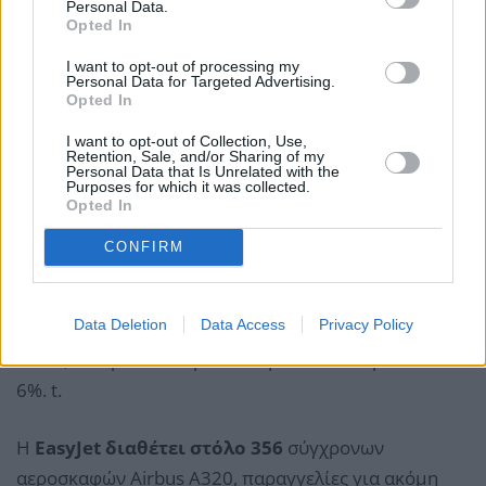
Personal Data.
Opted In
I want to opt-out of processing my
Personal Data for Targeted Advertising.
Opted In
I want to opt-out of Collection, Use,
Retention, Sale, and/or Sharing of my
Personal Data that Is Unrelated with the
Purposes for which it was collected.
Opted In
CONFIRM
Η
μετοχή της EasyJet
έκλεισε την Παρασκευή στις
Data Deletion
Data Access
Privacy Policy
5,58 λίρες, γεγονός που σημαίνει ότι η προσφορά
των 6,90 λιρών ενσωματώνει premium περίπου
6%. t.
Η
EasyJet διαθέτει στόλο 356
σύγχρονων
αεροσκαφών Airbus A320, παραγγελίες για ακόμη