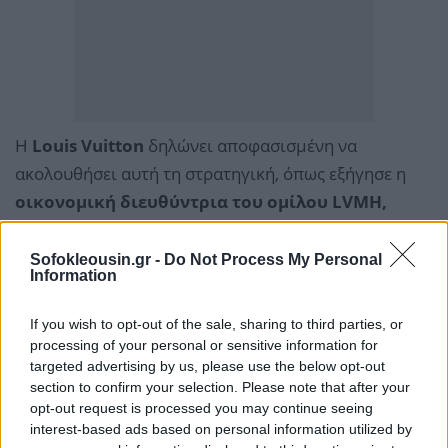
Η
Louis Vuitton
δηλώνει αποφασισμένη να
ακολουθήσει αυτή τη στρατηγική, όπως εξήγησε η
οικονομική διευθύντρια του ομίλου LVMH,
Cécile Cabanis
, στην παρουσίαση αποτελεσμάτων β’
τριμήνου:
Sofokleousin.gr -
Do Not Process My Personal
Information
If you wish to opt-out of the sale, sharing to third parties, or
Πρέπει να συνδεθείς με τη νεότερη γενιά. Να της
processing of your personal or sensitive information for
δώσεις μια είσοδο στον κόσμο σου, ώστε να
targeted advertising by us, please use the below opt-out
ανέβει στη “σκάλα αξίας” του brand. Εμείς δεν το
section to confirm your selection. Please note that after your
κάνουμε με φθηνές τσάντες, αλλά με προσιτές
opt-out request is processed you may continue seeing
interest-based ads based on personal information utilized by
κατηγορίες πολυτελών προϊόντων, όπως άρωμα