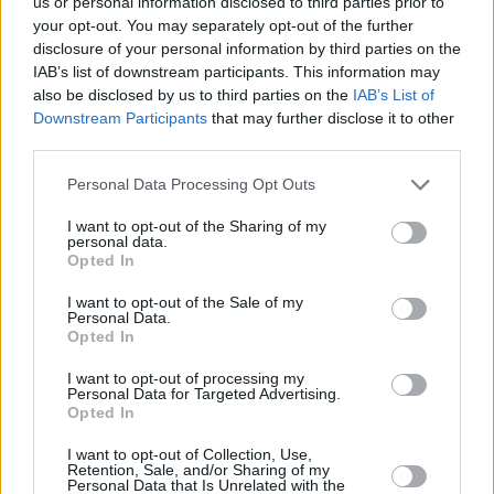
us or personal information disclosed to third parties prior to
και δερμάτινα αξεσουάρ
your opt-out. You may separately opt-out of the further
disclosure of your personal information by third parties on the
Ωστόσο,
η πρόκληση για τους οίκους
παραμένει:
IAB’s list of downstream participants. This information may
also be disclosed by us to third parties on the
IAB’s List of
πώς θα ισορροπήσουν την προσβασιμότητα με
Downstream Participants
that may further disclose it to other
τη διατήρηση της αίσθησης αποκλειστικότητας;
third parties.
Οι περιπτώσεις υπερβολικών εκπτώσεων σε brands
Personal Data Processing Opt Outs
όπως Burberry και Gucci στο παρελθόν, που έπληξαν
το κύρος τους, αποτελούν προειδοποίηση.
I want to opt-out of the Sharing of my
personal data.
Opted In
Το αν η νέα στροφή στην κατηγορία ομορφιάς και τα
I want to opt-out of the Sale of my
«μικρά πολυτελή αντικείμενα» θα αποδώσει σε ένα
Personal Data.
Opted In
περιβάλλον με πιεσμένη αγοραστική δύναμη μένει
να αποδειχθεί. Η στρατηγική λειτούργησε πριν από
I want to opt-out of processing my
Personal Data for Targeted Advertising.
δέκα χρόνια. Σήμερα είναι ακόμα πολύ νωρίς για
Opted In
συμπεράσματα.
I want to opt-out of Collection, Use,
Retention, Sale, and/or Sharing of my
Personal Data that Is Unrelated with the