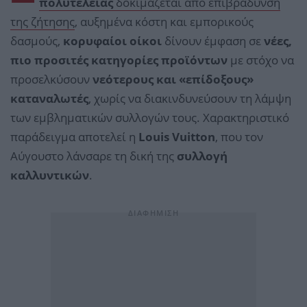
πολυτέλειας
δοκιμάζεται από επιβράδυνση
της ζήτησης
, αυξημένα κόστη και εμπορικούς
δασμούς,
κορυφαίοι οίκοι
δίνουν έμφαση σε
νέες,
πιο προσιτές κατηγορίες προϊόντων
με στόχο να
προσελκύσουν
νεότερους και «επίδοξους»
καταναλωτές
, χωρίς να διακινδυνεύσουν τη λάμψη
των εμβληματικών συλλογών τους. Χαρακτηριστικό
παράδειγμα αποτελεί η
Louis Vuitton
, που τον
Αύγουστο λάνσαρε τη δική της
συλλογή
καλλυντικών
.