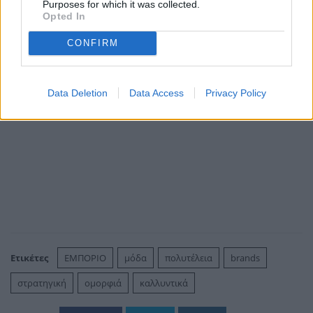
Α.Ν
Purposes for which it was collected.
Opted In
CONFIRM
Data Deletion
Data Access
Privacy Policy
Ετικέτες
ΕΜΠΟΡΙΟ
μόδα
πολυτέλεια
brands
στρατηγική
ομορφιά
καλλυντικά