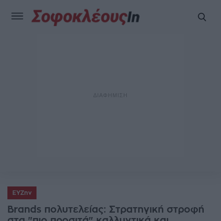
ΕΥΖην
Brands πολυτελείας: Στρατηγική στροφή
στα "πιο προσιτά" καλλυντικά και