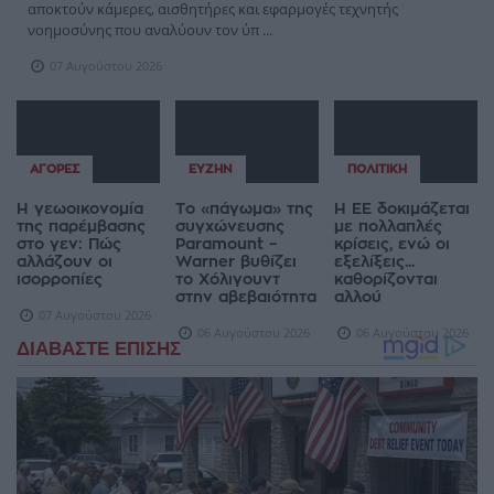
αποκτούν κάμερες, αισθητήρες και εφαρμογές τεχνητής
νοημοσύνης που αναλύουν τον ύπ ...
07 Αυγούστου 2026
ΑΓΟΡΈΣ
ΕΥΖΗΝ
ΠΟΛΙΤΙΚΉ
Η γεωοικονομία
Το «πάγωμα» της
Η ΕΕ δοκιμάζεται
της παρέμβασης
συγχώνευσης
με πολλαπλές
στο γεν: Πώς
Paramount –
κρίσεις, ενώ οι
αλλάζουν οι
Warner βυθίζει
εξελίξεις...
ισορροπίες
το Χόλιγουντ
καθορίζονται
στην αβεβαιότητα
αλλού
07 Αυγούστου 2026
06 Αυγούστου 2026
06 Αυγούστου 2026