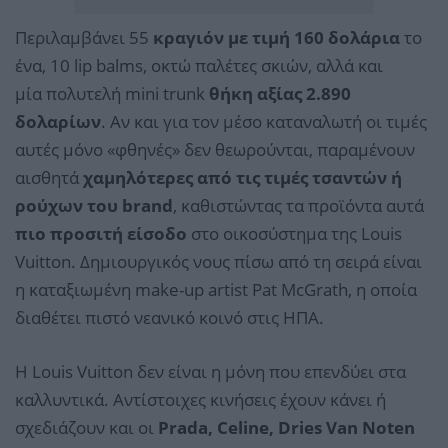
Περιλαμβάνει 55
κραγιόν με τιμή 160 δολάρια
το
ένα, 10 lip balms, οκτώ παλέτες σκιών, αλλά και
μία πολυτελή mini trunk
θήκη αξίας 2.890
δολαρίων
. Αν και για τον μέσο καταναλωτή οι τιμές
αυτές μόνο «φθηνές» δεν θεωρούνται, παραμένουν
αισθητά
χαμηλότερες από τις τιμές τσαντών ή
ρούχων του brand
, καθιστώντας τα προϊόντα αυτά
πιο προσιτή είσοδο
στο οικοσύστημα της Louis
Vuitton. Δημιουργικός νους πίσω από τη σειρά είναι
η καταξιωμένη make-up artist Pat McGrath, η οποία
διαθέτει πιστό νεανικό κοινό στις ΗΠΑ.
Η Louis Vuitton δεν είναι η μόνη που επενδύει στα
καλλυντικά. Αντίστοιχες κινήσεις έχουν κάνει ή
σχεδιάζουν και οι
Prada, Celine, Dries Van Noten