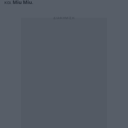
και
Miu Miu
.