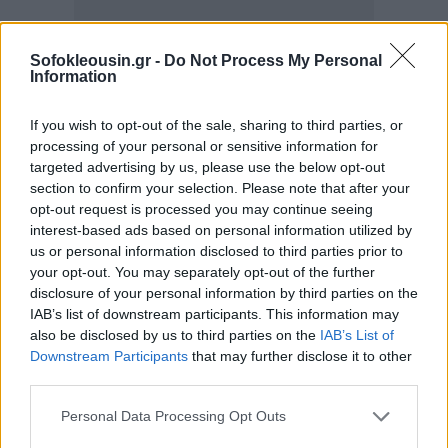
Παράλληλα, σταθερά ανοδική ήταν και η πορεία των
Sofokleousin.gr -
Do Not Process My Personal
ασφαλίσεων κατά ζημιών, οι οποίες κινήθηκαν 7,1%
Information
υψηλότερα σε σχέση με την αντίστοιχη περσινή
περίοδο, φτάνοντας τα 814 εκατομμύρια ευρώ.
If you wish to opt-out of the sale, sharing to third parties, or
processing of your personal or sensitive information for
targeted advertising by us, please use the below opt-out
Από το συγκεκριμένο χαρτοφυλάκιο ξεχωρίζει ο
section to confirm your selection. Please note that after your
τομέας της αστικής ευθύνης οχημάτων, ο οποίος
opt-out request is processed you may continue seeing
interest-based ads based on personal information utilized by
ενισχύθηκε κατά 5,7% και συνεισέφερε 207,6
us or personal information disclosed to third parties prior to
εκατομμύρια ευρώ στο συνολικό αποτέλεσμα του
your opt-out. You may separately opt-out of the further
τριμήνου.
disclosure of your personal information by third parties on the
IAB’s list of downstream participants. This information may
also be disclosed by us to third parties on the
IAB’s List of
Downstream Participants
that may further disclose it to other
third parties.
Personal Data Processing Opt Outs