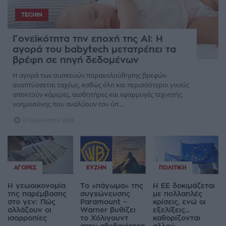
TECHIN
Γονεϊκότητα την εποχή της AI: Η
αγορά του babytech μετατρέπει τα
βρέφη σε πηγή δεδομένων
Η αγορά των συσκευών παρακολούθησης βρεφών
αναπτύσσεται ταχέως, καθώς όλο και περισσότεροι γονείς
αποκτούν κάμερες, αισθητήρες και εφαρμογές τεχνητής
νοημοσύνης που αναλύουν τον ύπ ...
07 Αυγούστου 2026
ΑΓΟΡΈΣ
ΕΥΖΗΝ
ΠΟΛΙΤΙΚΉ
Η γεωοικονομία
Το «πάγωμα» της
Η ΕΕ δοκιμάζεται
της παρέμβασης
συγχώνευσης
με πολλαπλές
στο γεν: Πώς
Paramount –
κρίσεις, ενώ οι
αλλάζουν οι
Warner βυθίζει
εξελίξεις...
ισορροπίες
το Χόλιγουντ
καθορίζονται
στην αβεβαιότητα
αλλού