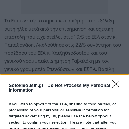
Το Επιμελητήριο σημειώνει, ακόμη, ότι η εξέλιξη
αυτή ήλθε μετά από την επισήμανση και σχετική
επιστολή που είχε στείλει στις 19/5 το ΕΕΑ στον κ.
Παπαθανάση. Ακολούθησε στις 22/5 συνάντηση του
προέδρου του ΕΕΑ κ. Χατζηθεοδοσίου και του
γενικού γραμματέα, Δημήτρη Γαβαλάκη με τον
γενικό γραμματέα Επενδύσεων και ΕΣΠΑ, Βασίλη
Σιαδήμα. Εκεί συζητήθηκε εκτενώς η αστοχία του
προγράμματος που δεν είχε συμπεριλάβει την
Sofokleousin.gr -
Do Not Process My Personal
Information
ασφαλιστική διαμεσολάβηση οπότε και ζητήθηκε η
δίκαιη αποκατάσταση του θέματος.
If you wish to opt-out of the sale, sharing to third parties, or
processing of your personal or sensitive information for
«Μετά από την κινητοποίηση του ΕΕΑ όπως
targeted advertising by us, please use the below opt-out
section to confirm your selection. Please note that after your
προαναφέρθηκε επήλθε η θετική εξέλιξη ώστε και οι
opt-out request is processed you may continue seeing