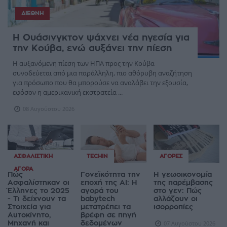
ΔΙΕΘΝΉ
Η Ουάσινγκτον ψάχνει νέα ηγεσία για
την Κούβα, ενώ αυξάνει την πίεση
Η αυξανόμενη πίεση των ΗΠΑ προς την Κούβα
συνοδεύεται από μια παράλληλη, πιο αθόρυβη αναζήτηση
για πρόσωπο που θα μπορούσε να αναλάβει την εξουσία,
εφόσον η αμερικανική εκστρατεία ...
08 Αυγούστου 2026
ΑΣΦΑΛΙΣΤΙΚΉ
TECHIN
ΑΓΟΡΈΣ
ΑΓΟΡΆ
Πώς
Γονεϊκότητα την
Η γεωοικονομία
Ασφαλίστηκαν οι
εποχή της AI: Η
της παρέμβασης
Έλληνες το 2025
αγορά του
στο γεν: Πώς
- Τι δείχνουν τα
babytech
αλλάζουν οι
Στοιχεία για
μετατρέπει τα
ισορροπίες
Αυτοκίνητο,
βρέφη σε πηγή
Μηχανή και
δεδομένων
07 Αυγούστου 2026