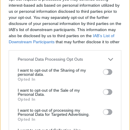
ασφαλιστικοί διαμεσολαβητές να ενταχθούν στον
interest-based ads based on personal information utilized by
συγκεκριμένο πρόγραμμα «Ξεκινώ Επιχειρηματικά»
us or personal information disclosed to third parties prior to
your opt-out. You may separately opt-out of the further
του Προγράμματος «Ανταγωνιστικότητα» ΕΣΠΑ
disclosure of your personal information by third parties on the
2021-2027, ύψους 70 εκατ. ευρώ» τονίζεται στην
IAB’s list of downstream participants. This information may
ανακοίνωση.
also be disclosed by us to third parties on the
IAB’s List of
Downstream Participants
that may further disclose it to other
third parties.
Personal Data Processing Opt Outs
I want to opt-out of the Sharing of my
personal data.
Opted In
I want to opt-out of the Sale of my
Personal Data.
Opted In
I want to opt-out of processing my
Personal Data for Targeted Advertising.
Opted In