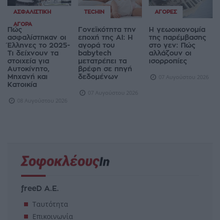
ΑΣΦΑΛΙΣΤΙΚΉ
TECHIN
ΑΓΟΡΈΣ
ΑΓΟΡΆ
Πώς
Γονεϊκότητα την
Η γεωοικονομία
ασφαλίστηκαν οι
εποχή της AI: Η
της παρέμβασης
Έλληνες το 2025-
αγορά του
στο γεν: Πώς
Τι δείχνουν τα
babytech
αλλάζουν οι
στοιχεία για
μετατρέπει τα
ισορροπίες
Αυτοκίνητο,
βρέφη σε πηγή
Μηχανή και
δεδομένων
07 Αυγούστου 2026
Κατοικία
07 Αυγούστου 2026
08 Αυγούστου 2026