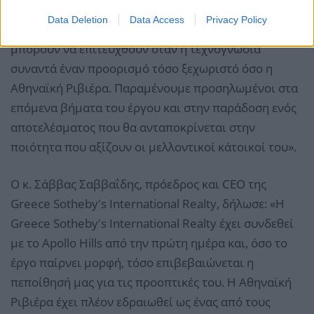
στην πρόοδο των εργασιών. Το Apollo Hills δεν
Data Deletion
Data Access
Privacy Policy
αφορά μόνο την κατασκευή κατοικιών, εκφράζει όσα
μπορούν να επιτευχθούν όταν η τεχνογνωσία
συναντά έναν προορισμό τόσο ξεχωριστό όσο η
Αθηναϊκή Ριβιέρα. Παραμένουμε προσηλωμένοι στα
επόμενα βήματα του έργου και στην παράδοση ενός
αποτελέσματος που θα ανταποκρίνεται στην
ποιότητα που αξίζουν οι μελλοντικοί κάτοικοί του».
Ο κ. Σάββας Σαββαΐδης, πρόεδρος και CEO της
Greece Sotheby's International Realty, δήλωσε: «Η
Greece Sotheby's International Realty έχει συνδεθεί
με το Apollo Hills από την πρώτη ημέρα και, όσο το
έργο παίρνει μορφή, τόσο επιβεβαιώνεται η
πεποίθησή μας για τις προοπτικές του. Η Αθηναϊκή
Ριβιέρα έχει πλέον εδραιωθεί ως ένας από τους