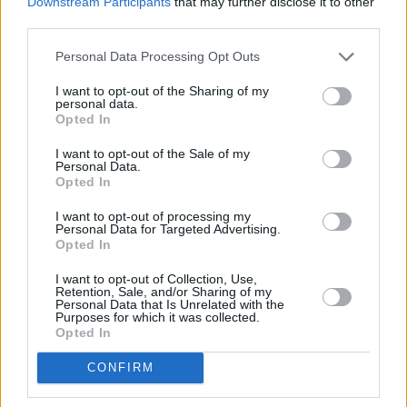
Downstream Participants
that may further disclose it to other
third parties.
Personal Data Processing Opt Outs
I want to opt-out of the Sharing of my
personal data.
Opted In
I want to opt-out of the Sale of my
Personal Data.
Opted In
Ο κ. Paul Γομόπουλος, Senior Managing Director και
I want to opt-out of processing my
Personal Data for Targeted Advertising.
επικεφαλής της Hines στην Ελλάδα, ανέφερε: «Η
Opted In
ολοκλήρωση αυτού του κατασκευαστικού σταδίου
I want to opt-out of Collection, Use,
αποτελεί μια σημαντική στιγμή για όλους όσοι
Retention, Sale, and/or Sharing of my
Personal Data that Is Unrelated with the
συνέβαλαν στην υλοποίηση του έργου. Είναι το
Purposes for which it was collected.
Opted In
αποτέλεσμα πολλών μηνών συστηματικής δουλειάς
από μια αφοσιωμένη ομάδα και είναι σημαντικό να
CONFIRM
βλέπουμε αυτή την προσπάθεια να αποτυπώνεται