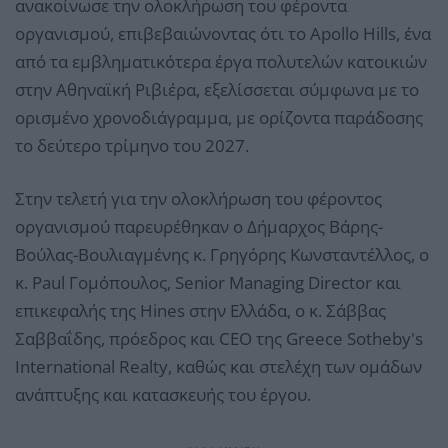
ανακοίνωσε την ολοκλήρωση του φέροντα
οργανισμού, επιβεβαιώνοντας ότι το Apollo Hills, ένα
από τα εμβληματικότερα έργα πολυτελών κατοικιών
στην Αθηναϊκή Ριβιέρα, εξελίσσεται σύμφωνα με το
ορισμένο χρονοδιάγραμμα, με ορίζοντα παράδοσης
το δεύτερο τρίμηνο του 2027.
Στην τελετή για την ολοκλήρωση του φέροντος
οργανισμού παρευρέθηκαν ο Δήμαρχος Βάρης-
Βούλας-Βουλιαγμένης κ. Γρηγόρης Κωνσταντέλλος, ο
κ. Paul Γομόπουλος, Senior Managing Director και
επικεφαλής της Hines στην Ελλάδα, ο κ. Σάββας
Σαββαΐδης, πρόεδρος και CEO της Greece Sotheby's
International Realty, καθώς και στελέχη των ομάδων
ανάπτυξης και κατασκευής του έργου.