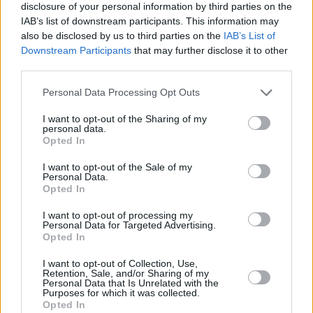
disclosure of your personal information by third parties on the
IAB’s list of downstream participants. This information may
also be disclosed by us to third parties on the
IAB’s List of
Downstream Participants
that may further disclose it to other
third parties.
Personal Data Processing Opt Outs
I want to opt-out of the Sharing of my
personal data.
Opted In
I want to opt-out of the Sale of my
Personal Data.
Ιδιαίτερη αναφορά γίνεται στην ανάπτυξη των
Opted In
υποδομών οπτικών ινών μέχρι το σπίτι (FTTH) και
I want to opt-out of processing my
Personal Data for Targeted Advertising.
στα δίκτυα 5G, τομείς στους οποίους ο ΟΤΕ συνεχίζει
Opted In
να επενδύει συστηματικά, ενισχύοντας την
I want to opt-out of Collection, Use,
ανταγωνιστικότητά του και δημιουργώντας τις
Retention, Sale, and/or Sharing of my
Personal Data that Is Unrelated with the
προϋποθέσεις για μακροπρόθεσμη ανάπτυξη.
Purposes for which it was collected.
Opted In