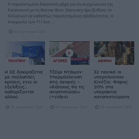
Η παρατεταμένη δικαστική μάχη για τη συγχώνευση της
Paramount με τη Warner Bros. Discovery έχει βυθίσει το
Χόλιγουντ σε καθεστώς παρατεταμένης αβεβαιότητας. Η
συμφωνία των 111 δισ. ...
06 Αυγούστου 2026
ΠΟΛΙΤΙΚΉ
ΑΓΟΡΈΣ
ΔΙΕΘΝΉ
Η ΕΕ δοκιμάζεται
Τζέιμι Ντάιμον:
Σε πανικό οι
με πολλαπλές
Υπερμόχλευση
υπερπλούσιοι
κρίσεις, ενώ οι
στις αγορές –
Κινέζοι: Φόρος
εξελίξεις...
«Κάποιος θα τις
20% στα
καθορίζονται
αναστατώσει»
υπεράκτια
αλλού
(+video)
καταπιστεύματα
06 Αυγούστου 2026
06 Αυγούστου 2026
05 Αυγούστου 2026