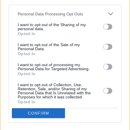
third parties.
Personal Data Processing Opt Outs
I want to opt-out of the Sharing of my
personal data.
Opted In
I want to opt-out of the Sale of my
Personal Data.
Opted In
Όπως πρόσθεσε ο κ. Εξάρχου, η Ελλάδα βρέθηκε ένα
βήμα μπροστά από τους υπόλοιπους στο ενεργειακό,
I want to opt-out of processing my
Personal Data for Targeted Advertising.
καθώς μέσω των υποδομών της, πρωταγωνιστεί στον
Opted In
κάθετο διάδρομο που της δίνει τη δυνατότητα να
I want to opt-out of Collection, Use,
διακινεί σημαντικές ποσότητες αμερικανικού LNG,
Retention, Sale, and/or Sharing of my
Personal Data that Is Unrelated with the
εν όψει και της απαγόρευσης του ρωσικού φυσικού
Purposes for which it was collected.
Opted In
αερίου στην Ευρώπη, αλλά και σε συνέχεια της
αδυναμίας του Κατάρ να προσφέρει αέριο στην
CONFIRM
Ευρώπη, λόγω του πολέμου, γεγονότα που