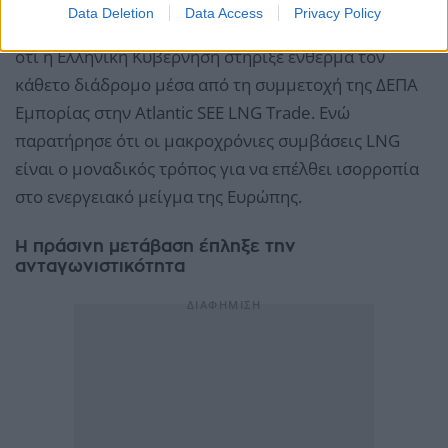
συνδυαστικά καθιστούν το αμερικανικό LNG τη
Data Deletion
Data Access
Privacy Policy
μοναδική αξιόπιστη πηγή ενέργειας. Και σχολίασε
ότι η Ελληνική Κυβέρνηση στήριξε ένθερμα τον
κάθετο διάδρομο μέσα από τη συμμετοχή της ΔΕΠΑ
Εμπορίας στην Atlantic SEE LNG Trade. Ενώ
παρατήρησε ότι οι μακροχρόνιες συμβάσεις LNG
είναι ο μοναδικός τρόπος για να επέλθει ισορροπία
στο ενεργειακό μείγμα της Ευρώπης.
Η πράσινη μετάβαση έπληξε την
ανταγωνιστικότητα