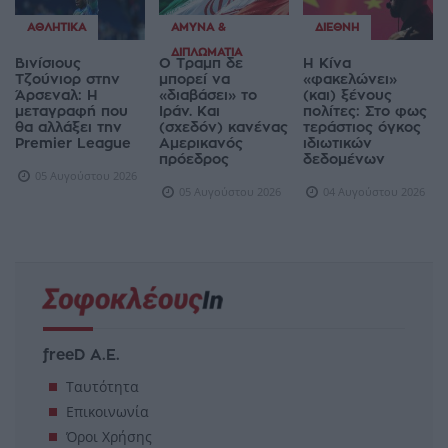
ΑΘΛΗΤΙΚΆ
ΆΜΥΝΑ &
ΔΙΕΘΝΉ
ΔΙΠΛΩΜΑΤΊΑ
Βινίσιους
Ο Τραμπ δε
Η Κίνα
Τζούνιορ στην
μπορεί να
«φακελώνει»
Άρσεναλ: Η
«διαβάσει» το
(και) ξένους
μεταγραφή που
Ιράν. Και
πολίτες: Στο φως
θα αλλάξει την
(σχεδόν) κανένας
τεράστιος όγκος
Premier League
Αμερικανός
ιδιωτικών
πρόεδρος
δεδομένων
05 Αυγούστου 2026
05 Αυγούστου 2026
04 Αυγούστου 2026
freeD Α.Ε.
Ταυτότητα
Επικοινωνία
Όροι Χρήσης